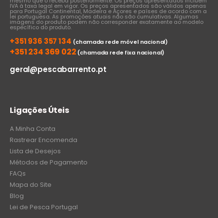
mesmo que o receba posteriormente. Os preços apresentados incluem
IVA à taxa legal em vigor. Os preços apresentados são válidos apenas
para Portugal Continental, Madeira e Açores e países de acordo com a
lei portuguesa. As promoções atuais não são cumulativas. Algumas
imagens do produto podem não corresponder exatamente ao modelo
específico do produto.
+351 936 357 134
(chamada rede móvel nacional)
+351 234 369 022
(chamada rede fixa nacional)
geral@pescabarrento.pt
Ligações Úteis
A Minha Conta
Rastrear Encomenda
Lista de Desejos
Métodos de Pagamento
FAQs
Mapa do Site
Blog
Lei de Pesca Portugal