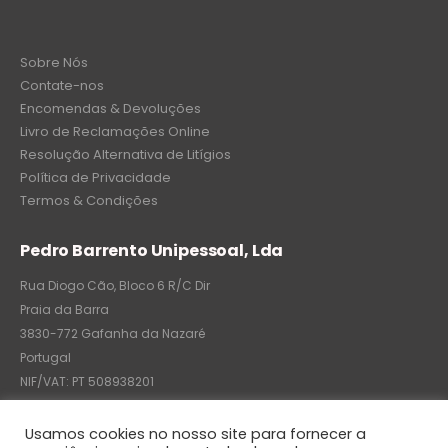
Sobre Nós
Contate-nos
Encomendas & Devoluções
Livro de Reclamações Online
Resolução Alternativa de Litígios
Política de Privacidade
Termos & Condições
Pedro Barrento Unipessoal, Lda
Rua Diogo Cão, Bloco 6 R/C Dir
Praia da Barra
3830-772 Gafanha da Nazaré
Portugal
NIF/VAT: PT 508938201
C.R.C.: 7004-8522-6075
Usamos cookies no nosso site para fornecer a