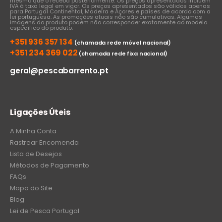
mesmo que o receba posteriormente. Os preços apresentados incluem
IVA à taxa legal em vigor. Os preços apresentados são válidos apenas
para Portugal Continental, Madeira e Açores e países de acordo com a
lei portuguesa. As promoções atuais não são cumulativas. Algumas
imagens do produto podem não corresponder exatamente ao modelo
específico do produto.
+351 936 357 134
(chamada rede móvel nacional)
+351 234 369 022
(chamada rede fixa nacional)
geral@pescabarrento.pt
Ligações Úteis
A Minha Conta
Rastrear Encomenda
Lista de Desejos
Métodos de Pagamento
FAQs
Mapa do Site
Blog
Lei de Pesca Portugal