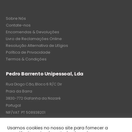
Sobre Nós
Contate-nos
Encomendas & Devoluções
Livro de Reclamações Online
Resolução Alternativa de Litígios
Política de Privacidade
Termos & Condições
Pedro Barrento Unipessoal, Lda
Rua Diogo Cão, Bloco 6 R/C Dir
Praia da Barra
3830-772 Gafanha da Nazaré
Portugal
NIF/VAT: PT 508938201
C.R.C.: 7004-8522-6075
Usamos cookies no nosso site para fornecer a