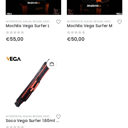
ACESSÓRIOS
,
MALAS, BOLSAS, MOCHILAS & SACOS
ACESSÓRIOS
,
NOVIDADES
,
MALAS, BOLSAS, MOCHILAS & SACOS
,
ÚLTIMAS ENTRADAS
Mochila Vega Surfer L
Mochila Vega Surfer M
0
out of 5
0
out of 5
€
55,00
€
50,00
ACESSÓRIOS
,
MALAS, BOLSAS, MOCHILAS & SACOS
Saco Vega Surfer 1.60mt para canas