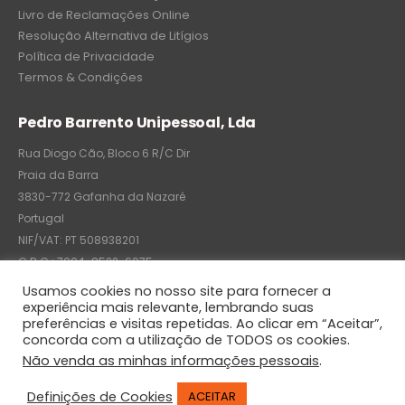
Livro de Reclamações Online
Resolução Alternativa de Litígios
Política de Privacidade
Termos & Condições
Pedro Barrento Unipessoal, Lda
Rua Diogo Cão, Bloco 6 R/C Dir
Praia da Barra
3830-772 Gafanha da Nazaré
Portugal
NIF/VAT: PT 508938201
C.R.C.: 7004-8522-6075
Usamos cookies no nosso site para fornecer a
experiência mais relevante, lembrando suas
preferências e visitas repetidas. Ao clicar em “Aceitar”,
© Pedro Barrento Unipessoal, Lda. 2020. All Rights Reserved
concorda com a utilização de TODOS os cookies.
Não venda as minhas informações pessoais
.
Definições de Cookies
ACEITAR