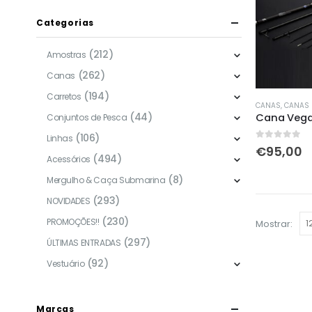
Categorias
(212)
Amostras
(262)
Canas
(194)
Carretos
CANAS
,
CANAS D
(44)
Cana Vega
Conjuntos de Pesca
(106)
Linhas
0
out of 5
€
95,00
(494)
Acessórios
(8)
Mergulho & Caça Submarina
(293)
NOVIDADES
(230)
PROMOÇÕES!!
Mostrar:
(297)
ÚLTIMAS ENTRADAS
(92)
Vestuário
Marcas