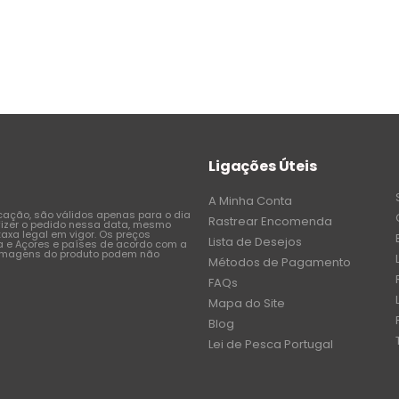
Ligações Úteis
A Minha Conta
icação, são válidos apenas para o dia
Rastrear Encomenda
fizer o pedido nessa data, mesmo
axa legal em vigor. Os preços
Lista de Desejos
a e Açores e países de acordo com a
 imagens do produto podem não
Métodos de Pagamento
FAQs
Mapa do Site
Blog
Lei de Pesca Portugal