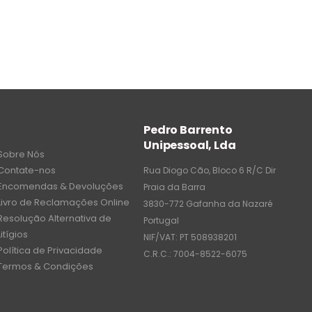
Pedro Barrento
Unipessoal, Lda
Sobre Nós
Contate-nos
Rua Diogo Cão, Bloco 6 R/C Dir
Encomendas & Devoluções
Praia da Barra
Livro de Reclamações Online
3830-772 Gafanha da Nazaré
Resolução Alternativa de
Portugal
Litígios
NIF/VAT: PT 508938201
Política de Privacidade
C.R.C.: 7004-8522-6075
Termos & Condições