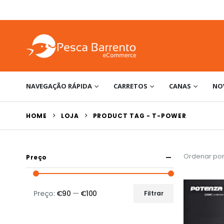
NAVEGAÇÃO RÁPIDA
CARRETOS
CANAS
NO
HOME
LOJA
PRODUCT TAG -
T-POWER
Ordenar por
Preço
Preço:
€90
—
€100
Filtrar
Preço
Preço
mínimo
máximo