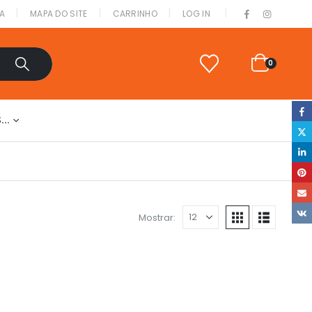
|
A
MAPA DO SITE
CARRINHO
LOG IN
0
S…
Mostrar: