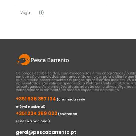
(1)
Vega
Os preços estabelecidos, com exceção dos erros ortográficos / publ
em que são anunciados, permanecendo em vigor para o cliente que 
que o receba posteriormente. Os preços apresentados incluem IVA à t
apresentados são válidos apenas para Portugal Continental, Madeir
lei portuguesa. As promoções atuais não são cumulativas. Algumas
corresponder exatamente ao modelo específico do produto.
+351 936 357 134
(chamada rede
móvel nacional)
+351 234 369 022
(chamada
rede fixa nacional)
geral@pescabarrento.pt