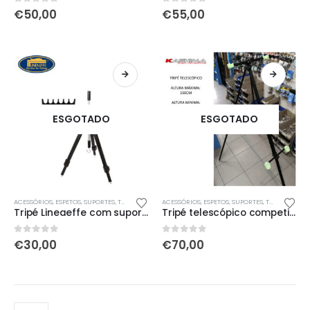
0
out of 5
0
out of 5
€
50,00
€
55,00
ESGOTADO
ESGOTADO
ACESSÓRIOS
,
ESPETOS, SUPORTES, TRIPÉS
ACESSÓRIOS
,
ESPETOS, SUPORTES, TRIPÉS
Tripé Lineaeffe com suporte EVA para 6 canas
Tripé telescópico competição Kashima
0
out of 5
0
out of 5
€
30,00
€
70,00