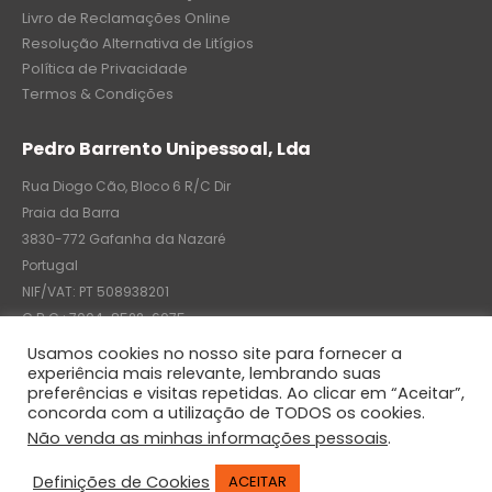
Livro de Reclamações Online
Resolução Alternativa de Litígios
Política de Privacidade
Termos & Condições
Pedro Barrento Unipessoal, Lda
Rua Diogo Cão, Bloco 6 R/C Dir
Praia da Barra
3830-772 Gafanha da Nazaré
Portugal
NIF/VAT: PT 508938201
C.R.C.: 7004-8522-6075
Usamos cookies no nosso site para fornecer a
experiência mais relevante, lembrando suas
preferências e visitas repetidas. Ao clicar em “Aceitar”,
© Pedro Barrento Unipessoal, Lda. 2020. All Rights Reserved
concorda com a utilização de TODOS os cookies.
Não venda as minhas informações pessoais
.
Definições de Cookies
ACEITAR