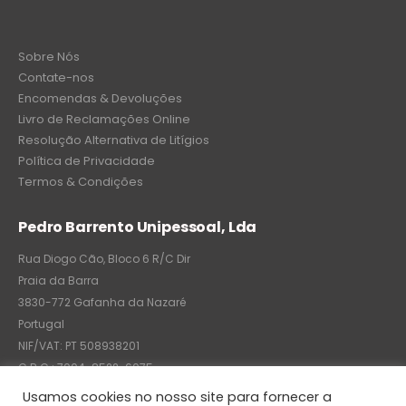
Sobre Nós
Contate-nos
Encomendas & Devoluções
Livro de Reclamações Online
Resolução Alternativa de Litígios
Política de Privacidade
Termos & Condições
Pedro Barrento Unipessoal, Lda
Rua Diogo Cão, Bloco 6 R/C Dir
Praia da Barra
3830-772 Gafanha da Nazaré
Portugal
NIF/VAT: PT 508938201
C.R.C.: 7004-8522-6075
Usamos cookies no nosso site para fornecer a