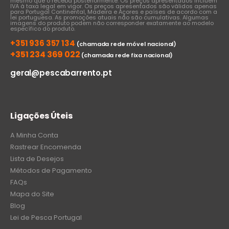
mesmo que o receba posteriormente. Os preços apresentados incluem
IVA à taxa legal em vigor. Os preços apresentados são válidos apenas
para Portugal Continental, Madeira e Açores e países de acordo com a
lei portuguesa. As promoções atuais não são cumulativas. Algumas
imagens do produto podem não corresponder exatamente ao modelo
específico do produto.
+351 936 357 134
(chamada rede móvel nacional)
+351 234 369 022
(chamada rede fixa nacional)
geral@pescabarrento.pt
Ligações Úteis
A Minha Conta
Rastrear Encomenda
Lista de Desejos
Métodos de Pagamento
FAQs
Mapa do Site
Blog
Lei de Pesca Portugal