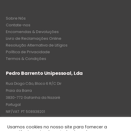
Sobre Nós
Contate-nos
Encomendas & Devoluções
Livro de Reclamações Online
Resolução Alternativa de Litígios
Política de Privacidade
Termos & Condições
Pedro Barrento Unipessoal, Lda
Rua Diogo Cão, Bloco 6 R/C Dir
Praia da Barra
3830-772 Gafanha da Nazaré
Portugal
NIF/VAT: PT 508938201
C.R.C.: 7004-8522-6075
Usamos cookies no nosso site para fornecer a