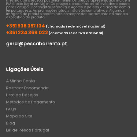
mesmo que o receba posteriormente. Os preços apresentados incluem
IVA à taxa legal em vigor. Os preços apresentados são válidos apenas
para Portugal Continental, Madeira e Açores e países de acordo com a
lei portuguesa. As promoções atuais não são cumulativas. Algumas
imagens do produto podem não corresponder exatamente ao modelo
específico do produto.
+351 936 357 134
(chamada rede móvel nacional)
+351 234 369 022
(chamada rede fixa nacional)
geral@pescabarrento.pt
Ligações Úteis
A Minha Conta
Rastrear Encomenda
Lista de Desejos
Métodos de Pagamento
FAQs
Mapa do Site
Blog
Lei de Pesca Portugal