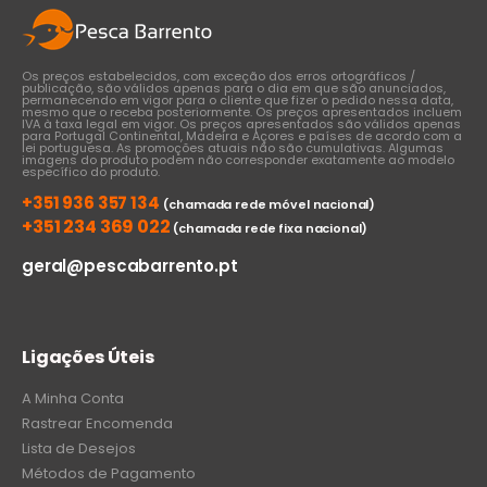
Os preços estabelecidos, com exceção dos erros ortográficos /
publicação, são válidos apenas para o dia em que são anunciados,
permanecendo em vigor para o cliente que fizer o pedido nessa data,
mesmo que o receba posteriormente. Os preços apresentados incluem
IVA à taxa legal em vigor. Os preços apresentados são válidos apenas
para Portugal Continental, Madeira e Açores e países de acordo com a
lei portuguesa. As promoções atuais não são cumulativas. Algumas
imagens do produto podem não corresponder exatamente ao modelo
específico do produto.
+351 936 357 134
(chamada rede móvel nacional)
+351 234 369 022
(chamada rede fixa nacional)
geral@pescabarrento.pt
Ligações Úteis
A Minha Conta
Rastrear Encomenda
Lista de Desejos
Métodos de Pagamento