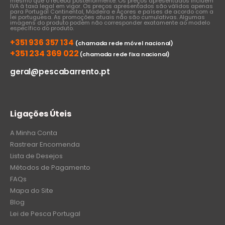
mesmo que o receba posteriormente. Os preços apresentados incluem
IVA à taxa legal em vigor. Os preços apresentados são válidos apenas
para Portugal Continental, Madeira e Açores e países de acordo com a
lei portuguesa. As promoções atuais não são cumulativas. Algumas
imagens do produto podem não corresponder exatamente ao modelo
específico do produto.
+351 936 357 134
(chamada rede móvel nacional)
+351 234 369 022
(chamada rede fixa nacional)
geral@pescabarrento.pt
Ligações Úteis
A Minha Conta
Rastrear Encomenda
Lista de Desejos
Métodos de Pagamento
FAQs
Mapa do Site
Blog
Lei de Pesca Portugal