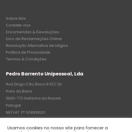
Sobre Nós
Contate-nos
Encomendas & Devoluções
Livro de Reclamações Online
Resolução Alternativa de Litígios
Política de Privacidade
Termos & Condições
Pedro Barrento Unipessoal, Lda
Rua Diogo Cão, Bloco 6 R/C Dir
Praia da Barra
3830-772 Gafanha da Nazaré
Portugal
NIF/VAT: PT 508938201
C.R.C.: 7004-8522-6075
Usamos cookies no nosso site para fornecer a