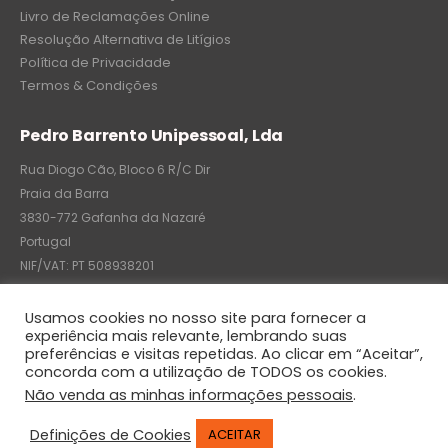
Livro de Reclamações Online
Resolução Alternativa de Litígios
Política de Privacidade
Termos & Condições
Pedro Barrento Unipessoal, Lda
Rua Diogo Cão, Bloco 6 R/C Dir
Praia da Barra
3830-772 Gafanha da Nazaré
Portugal
NIF/VAT: PT 508938201
C.R.C.: 7004-8522-6075
Usamos cookies no nosso site para fornecer a
experiência mais relevante, lembrando suas
preferências e visitas repetidas. Ao clicar em “Aceitar”,
concorda com a utilização de TODOS os cookies.
© Pedro Barrento Unipessoal, Lda. 2020. All Rights Reserved
Não venda as minhas informações pessoais
.
Definições de Cookies
ACEITAR