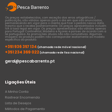
page
Os preços estabelecidos, com exceção dos erros ortográficos /
publicação, são válidos apenas para o dia em que são anunciados,
permanecendo em vigor para o cliente que fizer o pedido nessa data,
mesmo que o receba posteriormente. Os preços apresentados incluem
IVA à taxa legal em vigor. Os preços apresentados são válidos apenas
para Portugal Continental, Madeira e Açores e países de acordo com a
lei portuguesa. As promoções atuais não são cumulativas. Algumas
imagens do produto podem não corresponder exatamente ao modelo
específico do produto.
+351 936 357 134
(chamada rede móvel nacional)
+351 234 369 022
(chamada rede fixa nacional)
geral@pescabarrento.pt
Ligações Úteis
A Minha Conta
Rastrear Encomenda
Lista de Desejos
Métodos de Pagamento