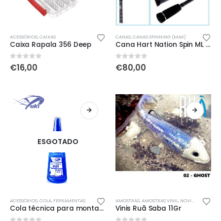
ACESSÓRIOS
,
CAIXAS
CANAS
,
CANAS SPINNING (MAR)
Caixa Rapala 356 Deep
Cana Hart Nation Spin ML 2.74mt
0
out of 5
0
out of 5
€
16,00
€
80,00
ESGOTADO
This
ACESSÓRIOS
,
COLA
,
FERRAMENTAS
AMOSTRAS
,
AMOSTRAS VINIL
,
NOVIDADES
,
ÚLTI
product
Cola técnica para montagens Yuki
Vinis Ruã Saba 11Gr
has