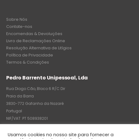
Sobre Nós
Contate-nos
Encomendas & Devoluções
Livro de Reclamações Online
Resolução Alternativa de Litígios
Política de Privacidade
Termos & Condições
Pedro Barrento Unipessoal, Lda
Rua Diogo Cão, Bloco 6 R/C Dir
Praia da Barra
3830-772 Gafanha da Nazaré
Portugal
NIF/VAT: PT 508938201
C.R.C.: 7004-8522-6075
Usamos cookies no nosso site para fornecer a