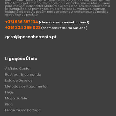
mesmo que o receba posteriormente. Os preços apresentados incluem
IVA à taxa legal em vigor. Os preços apresentados são válidos apenas
para Portugal Continental, Madeira e Açores e países de acordo com a
lei portuguesa. As promoções atuais não são cumulativas. Algumas
imagens do produto podem não corresponder exatamente ao modelo
específico do produto.
+351 936 357 134
(chamada rede móvel nacional)
+351 234 369 022
(chamada rede fixa nacional)
geral@pescabarrento.pt
Ligações Úteis
A Minha Conta
Rastrear Encomenda
Lista de Desejos
Métodos de Pagamento
FAQs
Mapa do Site
Blog
Lei de Pesca Portugal