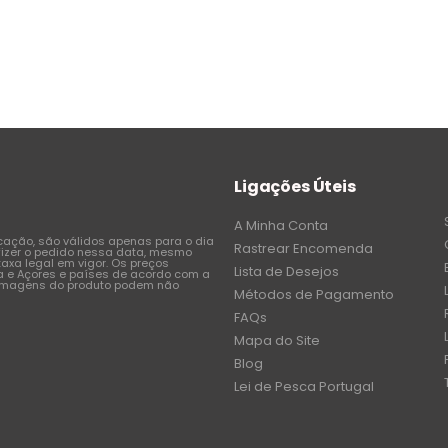
Ligações Úteis
A Minha Conta
icação, são válidos apenas para o dia
Rastrear Encomenda
fizer o pedido nessa data, mesmo
axa legal em vigor. Os preços
Lista de Desejos
a e Açores e países de acordo com a
 imagens do produto podem não
Métodos de Pagamento
FAQs
Mapa do Site
Blog
Lei de Pesca Portugal