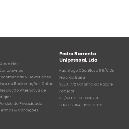
Pedro Barrento
Unipessoal, Lda
Sobre Nós
Contate-nos
Rua Diogo Cão, Bloco 6 R/C Dir
Encomendas & Devoluções
Praia da Barra
Livro de Reclamações Online
3830-772 Gafanha da Nazaré
Resolução Alternativa de
Portugal
Litígios
NIF/VAT: PT 508938201
Política de Privacidade
C.R.C.: 7004-8522-6075
Termos & Condições