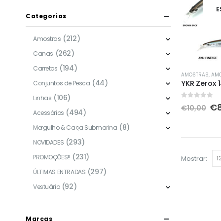
E
Categorias
(212)
Amostras
(262)
Canas
(194)
Carretos
This
AMOSTRAS
,
AM
(44)
YKR Zerox
product
Conjuntos de Pesca
has
(106)
Linhas
0
out of 5
O
€
multiple
€
10,00
(494)
Acessórios
pr
variants.
or
(8)
Mergulho & Caça Submarina
er
The
€1
(293)
NOVIDADES
options
(231)
may
PROMOÇÕES!!
Mostrar:
be
(297)
ÚLTIMAS ENTRADAS
chosen
(92)
Vestuário
on
the
product
Marcas