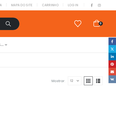
|
A
MAPA DO SITE
CARRINHO
LOG IN
0
S…
Mostrar: