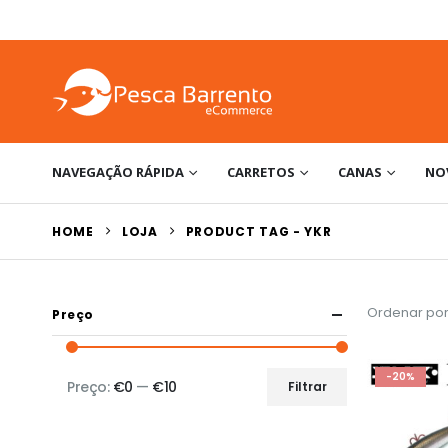
NAVEGAÇÃO RÁPIDA
CARRETOS
CANAS
NO
HOME
LOJA
PRODUCT TAG -
YKR
Ordenar por
Preço
-20%
Preço:
€0
—
€10
Filtrar
Preço
Preço
mínimo
máximo