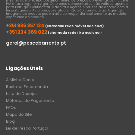
mesmo que o receba posteriormente. Os preços apresentados incluem
IVA à taxa legal em vigor. Os preços apresentados são válidos apenas
para Portugal Continental, Madeira e Açores e países de acordo com a
lei portuguesa. As promoções atuais não são cumulativas. Algumas
imagens do produto podem não corresponder exatamente ao modelo
específico do produto.
+351 936 357 134
(chamada rede móvel nacional)
+351 234 369 022
(chamada rede fixa nacional)
geral@pescabarrento.pt
Ligações Úteis
A Minha Conta
Rastrear Encomenda
Lista de Desejos
Métodos de Pagamento
FAQs
Mapa do Site
Blog
Lei de Pesca Portugal