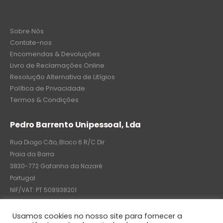
Sobre Nós
Contate-nos
Encomendas & Devoluções
Livro de Reclamações Online
Resolução Alternativa de Litígios
Política de Privacidade
Termos & Condições
Pedro Barrento Unipessoal, Lda
Rua Diogo Cão, Bloco 6 R/C Dir
Praia da Barra
3830-772 Gafanha da Nazaré
Portugal
NIF/VAT: PT 508938201
C.R.C.: 7004-8522-6075
Usamos cookies no nosso site para fornecer a