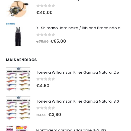
0
out of 5
€
40,00
XL Shimano Jardineira / Bib and Brace não alcochoada preta
0
out of 5
O
O
€
65,00
€
75,00
preço
preço
original
atual
era:
é:
MAIS VENDIDOS
€75,00.
€65,00.
Toneira Williamson Killer Gamba Natural 2.5
0
out of 5
€
4,50
Toneira Williamson Killer Gamba Natural 3.0
0
out of 5
O
O
€
3,80
€
4,50
preço
preço
original
atual
Montagem carapau Sasame S-306X