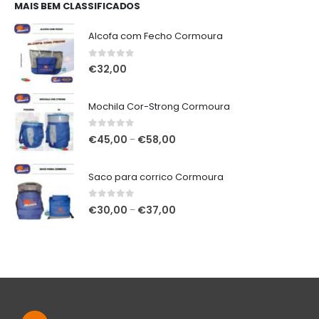
era:
é:
MAIS BEM CLASSIFICADOS
€348,00.
€320,00.
Alcofa com Fecho Cormoura
0
out of 5
€
32,00
Mochila Cor-Strong Cormoura
0
out of 5
Price
€
45,00
€
58,00
–
range:
€45,00
Saco para corrico Cormoura
through
€58,00
0
out of 5
Price
€
30,00
€
37,00
–
range:
€30,00
through
€37,00