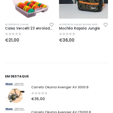
Th
ACESSÓRIOS
,
CAIXAS
ACESSÓRIOS
,
MALAS, BOLSAS, MOCHILAS & SACOS
Caixa Vercelli 23 enroladores
Mochila Rapala Jungle
0
out of 5
0
out of 5
€
21,00
€
36,00
EM DESTAQUE
Carreto Okuma Avenger AV 3000 B
0
out of 5
€
35,00
Carreto Okuma Avenger AV C5000 B