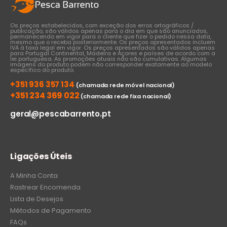
Os preços estabelecidos, com exceção dos erros ortográficos /
publicação, são válidos apenas para o dia em que são anunciados,
permanecendo em vigor para o cliente que fizer o pedido nessa data,
mesmo que o receba posteriormente. Os preços apresentados incluem
IVA à taxa legal em vigor. Os preços apresentados são válidos apenas
para Portugal Continental, Madeira e Açores e países de acordo com a
lei portuguesa. As promoções atuais não são cumulativas. Algumas
imagens do produto podem não corresponder exatamente ao modelo
específico do produto.
+351 936 357 134
(chamada rede móvel nacional)
+351 234 369 022
(chamada rede fixa nacional)
geral@pescabarrento.pt
Ligações Úteis
A Minha Conta
Rastrear Encomenda
Lista de Desejos
Métodos de Pagamento
FAQs