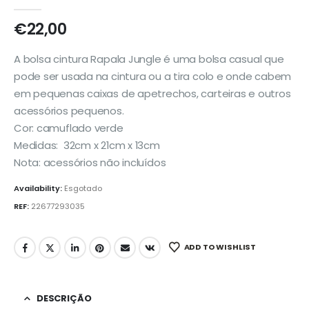
0
out of 5
€
22,00
A bolsa cintura Rapala Jungle é uma bolsa casual que
pode ser usada na cintura ou a tira colo e onde cabem
em pequenas caixas de apetrechos, carteiras e outros
acessórios pequenos.
Cor: camuflado verde
Medidas: 32cm x 21cm x 13cm
Nota: acessórios não incluídos
Availability:
Esgotado
REF:
22677293035
ADD TO WISHLIST
DESCRIÇÃO