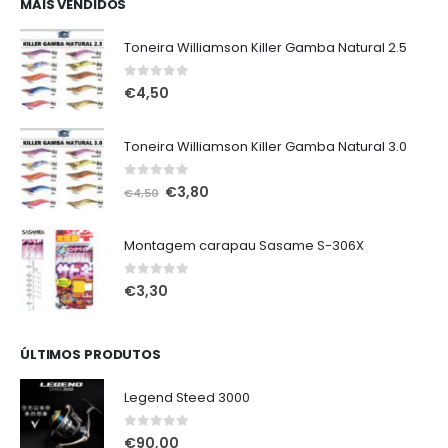
era:
é:
MAIS VENDIDOS
€75,00.
€65,00.
Toneira Williamson Killer Gamba Natural 2.5
0
out of 5
€
4,50
Toneira Williamson Killer Gamba Natural 3.0
0
out of 5
O
O
€
3,80
€
4,50
preço
preço
original
atual
Montagem carapau Sasame S-306X
era:
é:
€4,50.
€3,80.
0
out of 5
€
3,30
ÚLTIMOS PRODUTOS
Legend Steed 3000
0
out of 5
€
90,00