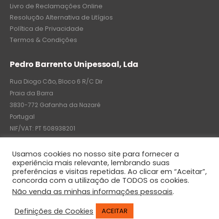
Livro de Reclamações Online
Resolução Alternativa de Litígios
Política de Privacidade
Termos & Condições
Pedro Barrento Unipessoal, Lda
Rua Diogo Cão, Bloco 6 R/C Dir
Praia da Barra
3830-772 Gafanha da Nazaré
Portugal
NIF/VAT: PT 508938201
C.R.C.: 7004-8522-6075
Usamos cookies no nosso site para fornecer a
experiência mais relevante, lembrando suas
preferências e visitas repetidas. Ao clicar em “Aceitar”,
concorda com a utilização de TODOS os cookies.
© Pedro Barrento Unipessoal, Lda. 2020. All Rights Reserved
Não venda as minhas informações pessoais
.
Definições de Cookies
ACEITAR