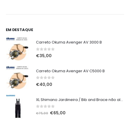
gh
through
00
€286,00
EM DESTAQUE
Carreto Okuma Avenger AV 3000 B
0
out of 5
€
35,00
Carreto Okuma Avenger AV C5000 B
0
out of 5
€
40,00
XL Shimano Jardineira / Bib and Brace não alcochoada preta
0
out of 5
O
O
€
65,00
€
75,00
preço
preço
original
atual