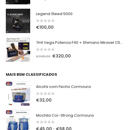
Legend Steed 5000
0
out of 5
€
100,00
7mt Vega Potenza F40 + Shimano Miravel C5000 XG
0
out of 5
O
O
€
320,00
€
348,00
preço
preço
original
atual
era:
é:
MAIS BEM CLASSIFICADOS
€348,00.
€320,00.
Alcofa com Fecho Cormoura
0
out of 5
€
32,00
Mochila Cor-Strong Cormoura
0
out of 5
Price
€
45,00
€
58,00
–