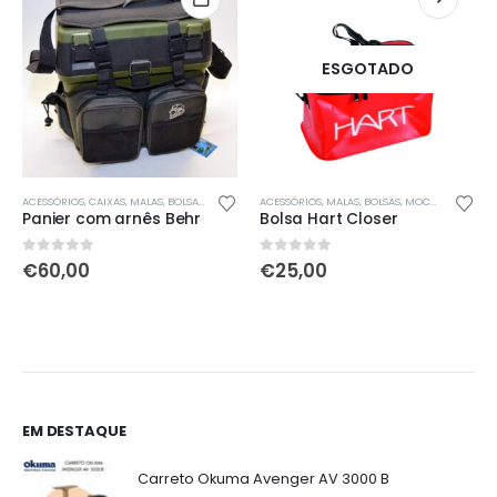
ESGOTADO
ACESSÓRIOS
,
CAIXAS
,
MALAS, BOLSAS, MOCHILAS & SACOS
ACESSÓRIOS
,
MALAS, BOLSAS, MOCHILAS & SACOS
Panier com arnês Behr
Bolsa Hart Closer
0
out of 5
0
out of 5
€
60,00
€
25,00
EM DESTAQUE
Carreto Okuma Avenger AV 3000 B