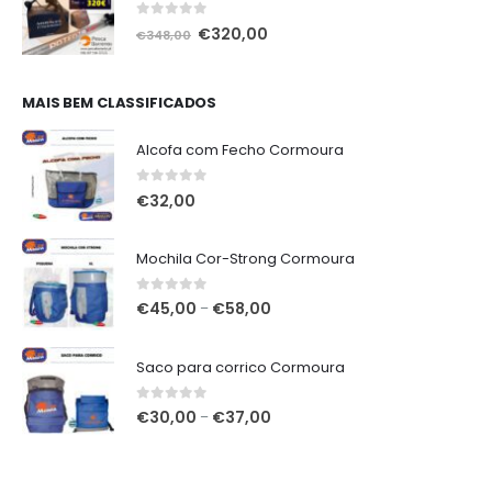
0
out of 5
O
O
€
320,00
€
348,00
preço
preço
original
atual
era:
é:
MAIS BEM CLASSIFICADOS
€348,00.
€320,00.
Alcofa com Fecho Cormoura
0
out of 5
€
32,00
Mochila Cor-Strong Cormoura
0
out of 5
Price
€
45,00
€
58,00
–
range:
€45,00
Saco para corrico Cormoura
through
€58,00
0
out of 5
Price
€
30,00
€
37,00
–
range:
€30,00
through