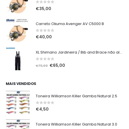
0
out of 5
€
35,00
Carreto Okuma Avenger AV C5000 B
0
out of 5
€
40,00
XL Shimano Jardineira / Bib and Brace não alcochoada preta
0
out of 5
O
O
€
65,00
€
75,00
preço
preço
original
atual
era:
é:
MAIS VENDIDOS
€75,00.
€65,00.
Toneira Williamson Killer Gamba Natural 2.5
0
out of 5
€
4,50
Toneira Williamson Killer Gamba Natural 3.0