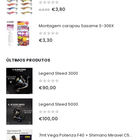
0
out of 5
O
O
€
3,80
€
4,50
preço
preço
original
atual
Montagem carapau Sasame S-306X
era:
é:
€4,50.
€3,80.
0
out of 5
€
3,30
ÚLTIMOS PRODUTOS
Legend Steed 3000
0
out of 5
€
90,00
Legend Steed 5000
0
out of 5
€
100,00
7mt Vega Potenza F40 + Shimano Miravel C5000 XG