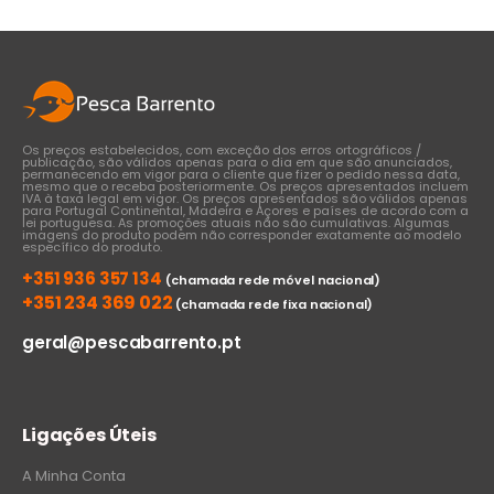
€37,00
Os preços estabelecidos, com exceção dos erros ortográficos /
publicação, são válidos apenas para o dia em que são anunciados,
permanecendo em vigor para o cliente que fizer o pedido nessa data,
mesmo que o receba posteriormente. Os preços apresentados incluem
IVA à taxa legal em vigor. Os preços apresentados são válidos apenas
para Portugal Continental, Madeira e Açores e países de acordo com a
lei portuguesa. As promoções atuais não são cumulativas. Algumas
imagens do produto podem não corresponder exatamente ao modelo
específico do produto.
+351 936 357 134
(chamada rede móvel nacional)
+351 234 369 022
(chamada rede fixa nacional)
geral@pescabarrento.pt
Ligações Úteis
A Minha Conta