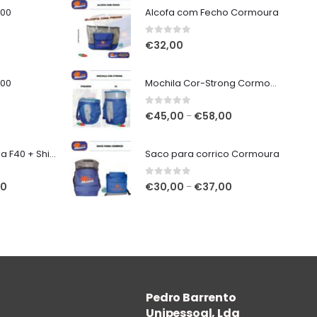
000
Alcofa com Fecho Cormoura
0
out of 5
€
32,00
000
Mochila Cor-Strong Cormoura
0
out of 5
Price
€
45,00
€
58,00
–
range:
€45,00
7mt Vega Potenza F40 + Shimano Miravel C5000 XG
Saco para corrico Cormoura
through
€58,00
0
out of 5
O
Price
00
€
30,00
€
37,00
–
preço
range:
atual
€30,00
é:
through
€320,00.
€37,00
Pedro Barrento
Unipessoal, Lda