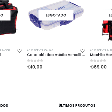
DO
ESGOTADO
E
ILAS & SACOS
ACESSÓRIOS
,
CAIXAS
ACESSÓRIOS
,
MALA
d
Caixa plástica média Vercelli VS 2
Mochila Har
0
out of 5
0
out of 5
€
10,00
€
69,00
IDOS
ÚLTIMOS PRODUTOS