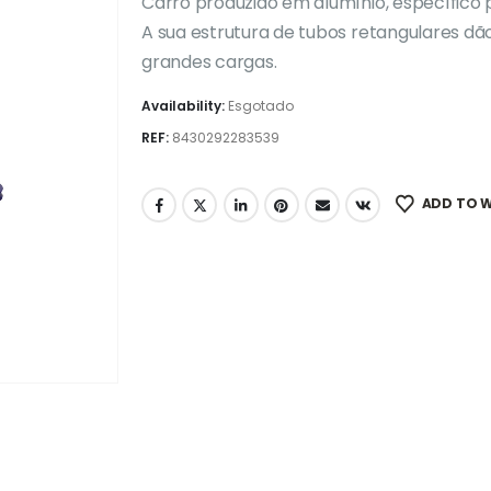
Carro produzido em alumínio, específico p
A sua estrutura de tubos retangulares dã
grandes cargas.
Availability:
Esgotado
REF:
8430292283539
ADD TO W