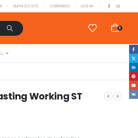
|
A
MAPA DO SITE
CARRINHO
LOG IN
0
S…
casting Working ST