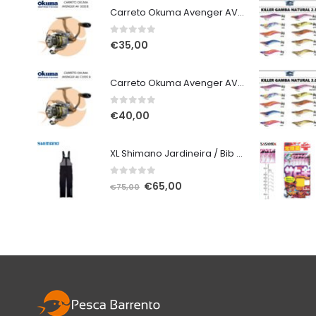
Carreto Okuma Avenger AV 3000 B
0
out of 5
€
35,00
Carreto Okuma Avenger AV C5000 B
0
out of 5
€
40,00
XL Shimano Jardineira / Bib and Brace não alcochoada preta
0
out of 5
O
O
€
65,00
€
75,00
preço
preço
original
atual
era:
é:
€75,00.
€65,00.