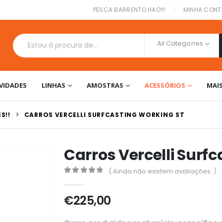
|
PESCA BARRENTO HAOY!
MINHA CONT
All Categories
VIDADES
LINHAS
AMOSTRAS
ACESSÓRIOS
MAI
S!!
CARROS VERCELLI SURFCASTING WORKING ST
Carros Vercelli Surf
( Ainda não existem avaliações. )
0
out of 5
€
225,00