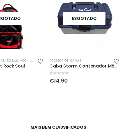
SGOTADO
ESGOTADO
S, BOLSAS, MOCHILAS & SACOS
ACESSÓRIOS
,
CAIXAS
ACESS
t Rock Soul
Caixa Storm Contenador Média
Moch
0
out of 5
0
out
€
14,90
€
6
MAIS BEM CLASSIFICADOS