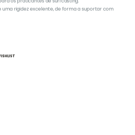
ara os praticantes de surfcasting.
o uma rigidez excelente, de forma a suportar com
ISHLIST