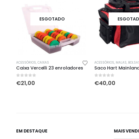
ESGOTADO
ESGOTA
,
VIVEIROS / BALDES
ACESSÓRIOS
,
CAIXAS
ACESSÓRIOS
,
MALAS, BOLSAS, MOCH
Caixa Vercelli 23 enroladores
Saco Hart Mainlan
0
out of 5
0
out of 5
€
21,00
€
40,00
EM DESTAQUE
MAIS VEND