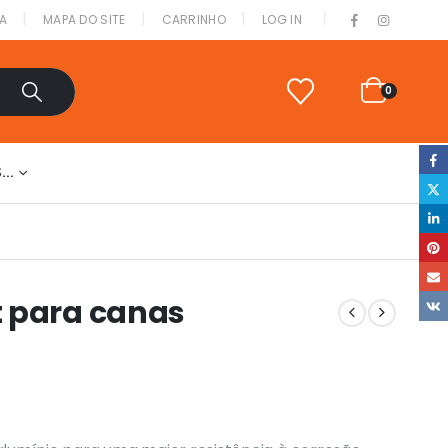
|
A
MAPA DO SITE
CARRINHO
LOG IN
0
S…
t para canas