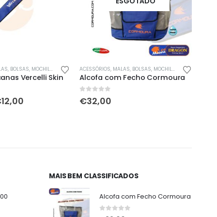
ESGOTADO
S, BOLSAS, MOCHILAS & SACOS
ACESSÓRIOS
,
PROMOÇÕES!!
,
MALAS, BOLSAS, MOCHILAS & SACOS
ACESS
anas Vercelli Skin
Alcofa com Fecho Cormoura
Vega
0
out of 5
0
out
Price
€
12,00
€
32,00
€
1
range:
€11,00
through
€12,00
MAIS BEM CLASSIFICADOS
000
Alcofa com Fecho Cormoura
0
out of 5