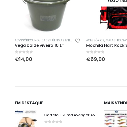
ESGOTA
ACESSÓRIOS
,
NOVIDADES
,
ÚLTIMAS ENTRADAS
,
VIVEIROS / BALDES
ACESSÓRIOS
,
MALAS, BOLSAS, MOCH
Vega balde viveiro 10 LT
Mochila Hart Rock 
0
out of 5
0
out of 5
€
14,00
€
69,00
EM DESTAQUE
MAIS VEND
Carreto Okuma Avenger AV 3000 B
0
out of 5