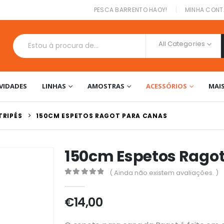
|
PESCA BARRENTO HAOY!
MINHA CONT
All Categories
VIDADES
LINHAS
AMOSTRAS
ACESSÓRIOS
MAI
TRIPÉS
150CM ESPETOS RAGOT PARA CANAS
150cm Espetos Rago
( Ainda não existem avaliações. )
0
out of 5
€
14,00