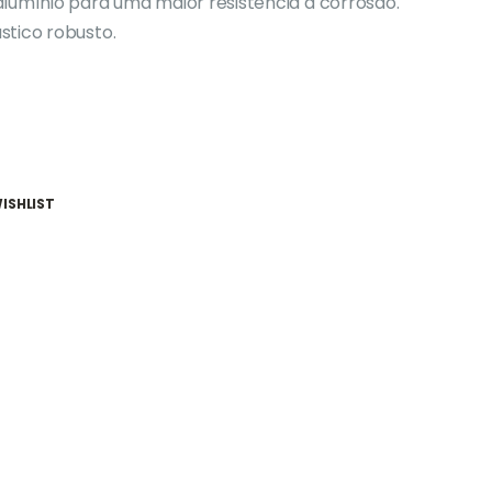
lumínio para uma maior resistência à corrosão.
stico robusto.
ISHLIST