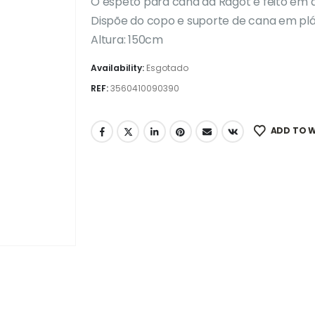
O espeto para cana da Ragot é feito em a
Dispõe do copo e suporte de cana em plá
Altura: 150cm
Availability:
Esgotado
REF:
3560410090390
ADD TO W