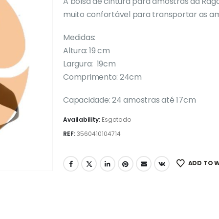
A bolsa de cintura para amostras da Rago
muito confortável para transportar as a
Medidas:
Altura: 19 cm
Largura: 19cm
Comprimento: 24cm
Capacidade: 24 amostras até 17cm
Availability:
Esgotado
REF:
3560410104714
ADD TO W