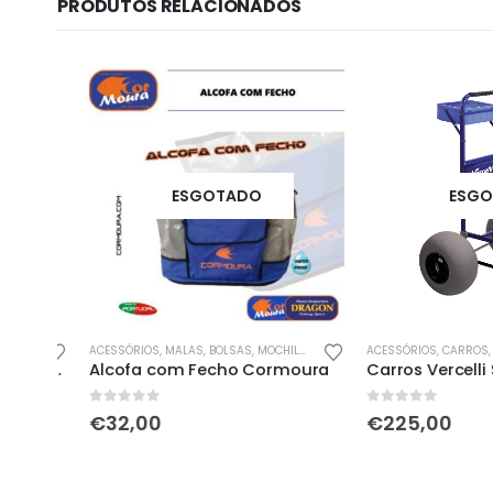
PRODUTOS RELACIONADOS
ESGOTADO
ESGOTA
ACESSÓRIOS
,
MALAS, BOLSAS, MOCHILAS & SACOS
ACESSÓRIOS
,
CARROS
,
PROM
Caixa dupla 18 compartimentos Cormoura
Alcofa com Fecho Cormoura
0
out of 5
0
out of 5
€
32,00
€
225,00