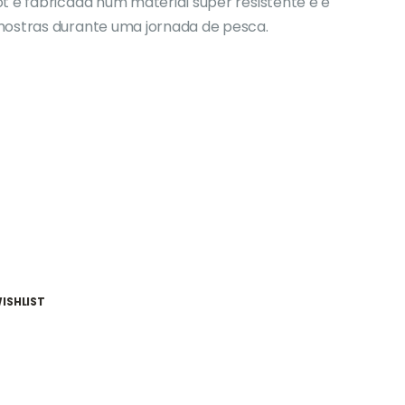
t é fabricada num material super resistente e é
mostras durante uma jornada de pesca.
ISHLIST