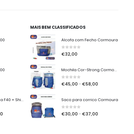
,50.
€11,00.
MAIS BEM CLASSIFICADOS
000
Alcofa com Fecho Cormoura
0
out of 5
€
32,00
000
Mochila Cor-Strong Cormoura
0
out of 5
Price
€
45,00
€
58,00
–
range:
€45,00
7mt Vega Potenza F40 + Shimano Miravel C5000 XG
Saco para corrico Cormoura
through
€58,00
0
out of 5
O
Price
00
€
30,00
€
37,00
–
preço
range:
atual
€30,00
é:
through