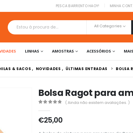
|
PESCA BARRENTO HAOY!
MINHA CONT
All Categories
VIDADES
LINHAS
AMOSTRAS
ACESSÓRIOS
MAI
HILAS & SACOS
,
NOVIDADES
,
ÚLTIMAS ENTRADAS
BOLSA 
Bolsa Ragot para a
( Ainda não existem avaliações. )
0
out of 5
€
25,00