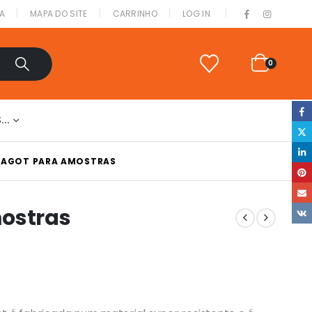
|
A
MAPA DO SITE
CARRINHO
LOG IN
0
S…
RAGOT PARA AMOSTRAS
mostras