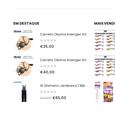
EM DESTAQUE
MAIS VEND
Carreto Okuma Avenger AV 3000 B
0
out of 5
€
35,00
Carreto Okuma Avenger AV C5000 B
0
out of 5
€
40,00
XL Shimano Jardineira / Bib and Brace não alcochoada preta
0
out of 5
O
O
€
65,00
€
75,00
preço
preço
original
atual
era:
é: