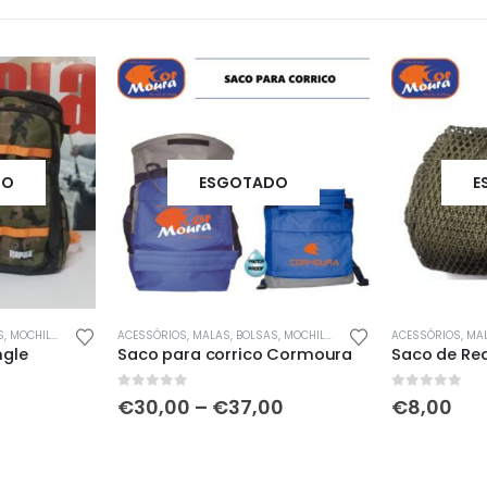
DO
ESGOTADO
E
This product has multiple variants. The options may be chosen on the product page
ILAS & SACOS
ACESSÓRIOS
,
MALAS, BOLSAS, MOCHILAS & SACOS
ACESSÓRIOS
,
MALA
ngle
Saco para corrico Cormoura
Saco de Re
0
out of 5
0
out of 5
Price
€
30,00
–
€
37,00
€
8,00
range:
€30,00
through
€37,00