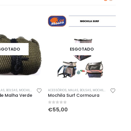
SGOTADO
ESGOTADO
S, BOLSAS, MOCHILAS & SACOS
ACESSÓRIOS
,
REDES, MANGAS, CAMAROEIROS & COVOS
,
MALAS, BOLSAS, MOCHILAS & SACOS
ACESS
de Malha Verde
Mochila Surf Cormoura
Cai
0
out of 5
0
out
€
55,00
€
1