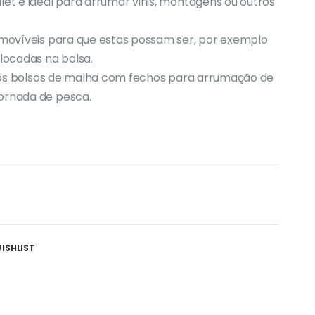
let é ideal para arrumar vinis, montagens ou outros
removíveis para que estas possam ser, por exemplo
locadas na bolsa.
vários bolsos de malha com fechos para arrumação de
jornada de pesca.
ISHLIST