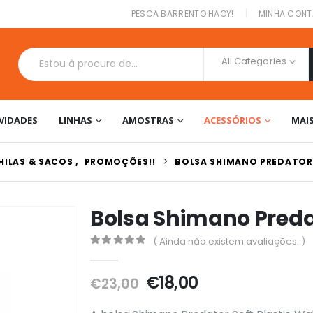
|
PESCA BARRENTO HAOY!
MINHA CONT
All Categories
VIDADES
LINHAS
AMOSTRAS
ACESSÓRIOS
MAI
HILAS & SACOS
,
PROMOÇÕES!!
BOLSA SHIMANO PREDATOR 
Bolsa Shimano Predat
( Ainda não existem avaliações. )
0
out of 5
O
O
€
18,00
€
23,00
preço
preço