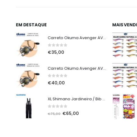
EM DESTAQUE
MAIS VEND
Carreto Okuma Avenger AV 3000 B
0
out of 5
€
35,00
Carreto Okuma Avenger AV C5000 B
0
out of 5
€
40,00
XL Shimano Jardineira / Bib and Brace não alcochoada preta
0
out of 5
O
O
€
65,00
€
75,00
preço
preço
original
atual
era:
é: