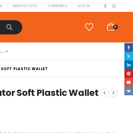
|
A
MAPA DO SITE
CARRINHO
LOG IN
0
S…
SOFT PLASTIC WALLET
or Soft Plastic Wallet