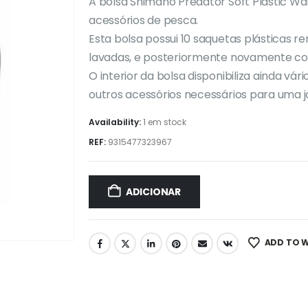
original
atual
A bolsa Shimano Predator Soft Plastic Wal
era:
é:
acessórios de pesca.
€23,00.
€18,00.
Esta bolsa possui 10 saquetas plásticas 
lavadas, e posteriormente novamente co
O interior da bolsa disponibiliza ainda 
outros acessórios necessários para uma 
Availability:
1 em stock
REF:
9315477323967
ADICIONAR
ADD TO W