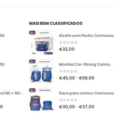
MAIS BEM CLASSIFICADOS
000
Alcofa com Fecho Cormoura
0
out of 5
€
32,00
000
Mochila Cor-Strong Cormoura
0
out of 5
Price
€
45,00
€
58,00
–
range:
€45,00
7mt Vega Potenza F40 + Shimano Miravel C5000 XG
Saco para corrico Cormoura
through
€58,00
0
out of 5
O
Price
00
€
30,00
€
37,00
–
preço
range:
atual
€30,00
é:
through