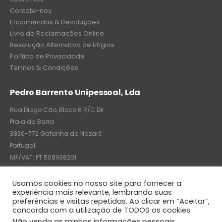
Contate-nos
Encomendas & Devoluções
Livro de Reclamações Online
Resolução Alternativa de Litígios
Política de Privacidade
Termos & Condições
Pedro Barrento Unipessoal, Lda
Rua Diogo Cão, Bloco 6 R/C Dir
Praia da Barra
3830-772 Gafanha da Nazaré
Portugal
NIF/VAT: PT 508938201
C.R.C.: 7004-8522-6075
Usamos cookies no nosso site para fornecer a
experiência mais relevante, lembrando suas
preferências e visitas repetidas. Ao clicar em “Aceitar”,
concorda com a utilização de TODOS os cookies.
© Pedro Barrento Unipessoal, Lda. 2020. All Rights Reserved
Não venda as minhas informações pessoais
.