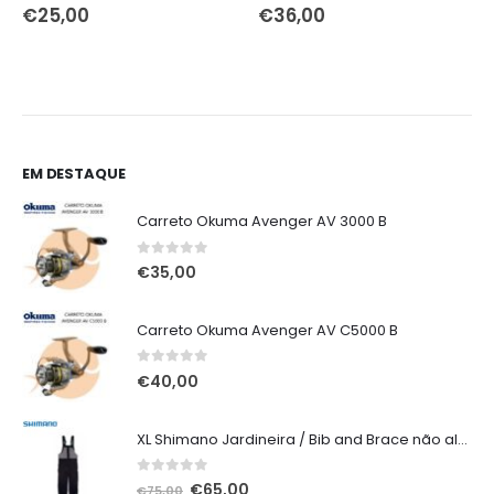
0
out of 5
0
out of 5
€
25,00
€
36,00
h
EM DESTAQUE
Carreto Okuma Avenger AV 3000 B
0
out of 5
€
35,00
Carreto Okuma Avenger AV C5000 B
0
out of 5
€
40,00
XL Shimano Jardineira / Bib and Brace não alcochoada preta
0
out of 5
O
O
€
65,00
€
75,00