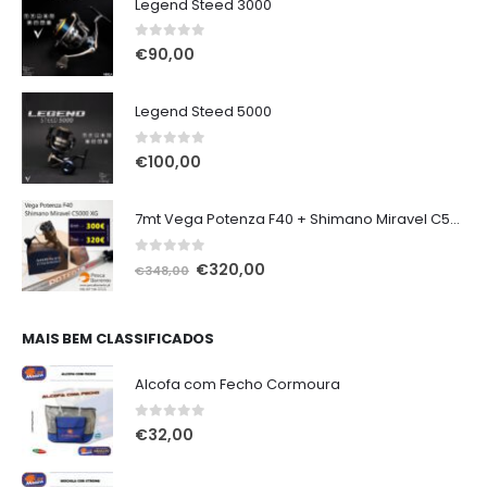
Legend Steed 3000
0
out of 5
€
90,00
Legend Steed 5000
0
out of 5
€
100,00
7mt Vega Potenza F40 + Shimano Miravel C5000 XG
0
out of 5
O
O
€
320,00
€
348,00
preço
preço
original
atual
era:
é:
MAIS BEM CLASSIFICADOS
€348,00.
€320,00.
Alcofa com Fecho Cormoura
0
out of 5
€
32,00