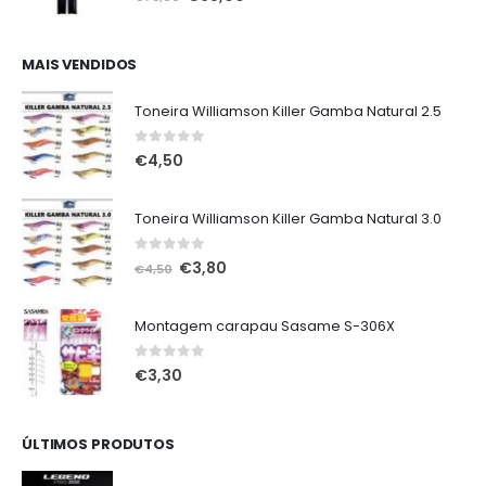
preço
preço
original
atual
era:
é:
MAIS VENDIDOS
€75,00.
€65,00.
Toneira Williamson Killer Gamba Natural 2.5
0
out of 5
€
4,50
Toneira Williamson Killer Gamba Natural 3.0
0
out of 5
O
O
€
3,80
€
4,50
preço
preço
original
atual
Montagem carapau Sasame S-306X
era:
é:
€4,50.
€3,80.
0
out of 5
€
3,30
ÚLTIMOS PRODUTOS