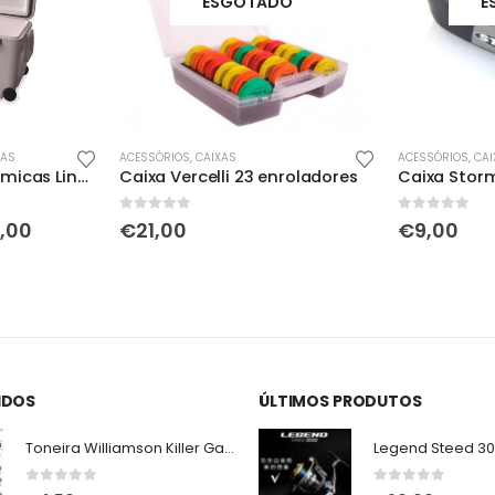
ESGOTADO
E
CAS
ACESSÓRIOS
,
CAIXAS
ACESSÓRIOS
,
CAI
Geleiras / Arcas térmicas Lineaeffe
Caixa Vercelli 23 enroladores
Caixa Stor
0
out of 5
0
out of 5
Price
,00
€
21,00
€
9,00
range:
€100,00
through
€286,00
IDOS
ÚLTIMOS PRODUTOS
Toneira Williamson Killer Gamba Natural 2.5
Legend Steed 3
0
out of 5
0
out of 5