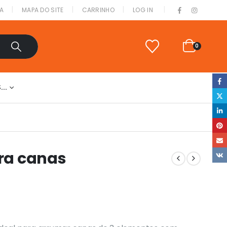
|
A
MAPA DO SITE
CARRINHO
LOG IN
0
S…
ara canas