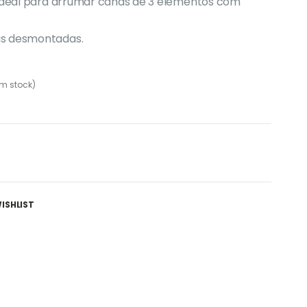
 ideal para arrumar canas de 3 elementos com
as desmontadas.
m stock)
ISHLIST