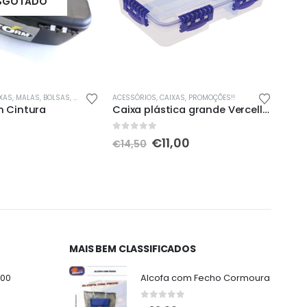
SGOTADO
XAS
,
MALAS, BOLSAS, MOCHILAS & SACOS
ACESSÓRIOS
,
CAIXAS
,
PROMOÇÕES!!
ACESS
m Cintura
Caixa plástica grande Vercelli VS 1
Moc
0
out of 5
0
out
O
O
€
11,00
€
5
€
14,50
preço
preço
original
atual
era:
é:
€14,50.
€11,00.
MAIS BEM CLASSIFICADOS
000
Alcofa com Fecho Cormoura
0
out of 5