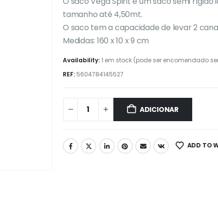
O saco Vega Spirit é um saco semi rígido
tamanho até 4,50mt.
O saco tem a capacidade de levar 2 can
Medidas: 160 x 10 x 9 cm
Availability:
1 em stock (pode ser encomendado se
REF:
5604784145527
ADICIONAR
ADD TO W