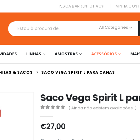
|
PESCA BARRENTO HAOY!
MINHA CONT
All Categories
VIDADES
LINHAS
AMOSTRAS
ACESSÓRIOS
MAI
HILAS & SACOS
SACO VEGA SPIRIT L PARA CANAS
Saco Vega Spirit L p
( Ainda não existem avaliações. )
0
out of 5
€
27,00