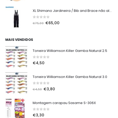
XL Shimano Jardineira / Bib and Brace não alcochoada preta
0
out of 5
O
O
€
65,00
€
75,00
preço
preço
original
atual
era:
é:
MAIS VENDIDOS
€75,00.
€65,00.
Toneira Williamson Killer Gamba Natural 2.5
0
out of 5
€
4,50
Toneira Williamson Killer Gamba Natural 3.0
0
out of 5
O
O
€
3,80
€
4,50
preço
preço
original
atual
Montagem carapau Sasame S-306X
era:
é:
€4,50.
€3,80.
0
out of 5
€
3,30