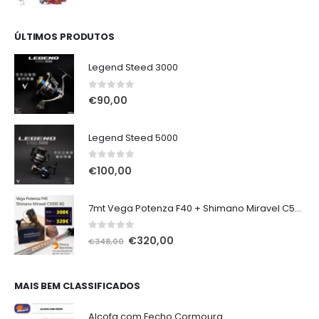
ÚLTIMOS PRODUTOS
Legend Steed 3000
0
out of 5
€
90,00
Legend Steed 5000
0
out of 5
€
100,00
7mt Vega Potenza F40 + Shimano Miravel C5000 XG
0
out of 5
O
O
€
320,00
€
348,00
preço
preço
original
atual
era:
é:
MAIS BEM CLASSIFICADOS
€348,00.
€320,00.
Alcofa com Fecho Cormoura