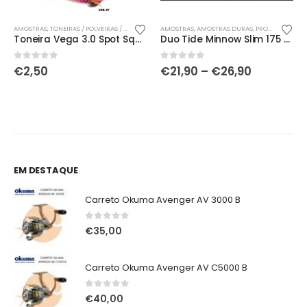
This product has multiple variants. The options may be chosen on the product page
This product has multiple variants. The options may be chosen on the product page
Th
AMOSTRAS
,
TONEIRAS / POLVEIRAS / CARANGUEJOS
AMOSTRAS
,
AMOSTRAS DURAS
,
PROMOÇÕES!!
Toneira Vega 3.0 Spot Squid Jig
Duo Tide Minnow Slim 175 Flyer
Price
0
out of 5
0
out of 5
€
2,50
€
21,90
–
€
26,90
range:
€21,90
h
through
€26,90
EM DESTAQUE
Carreto Okuma Avenger AV 3000 B
0
out of 5
€
35,00
Carreto Okuma Avenger AV C5000 B
0
out of 5
€
40,00