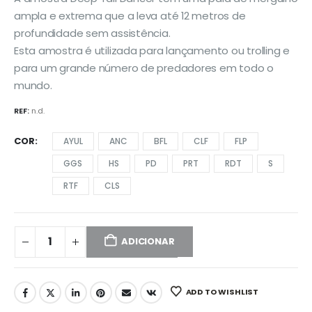
through
ampla e extrema que a leva até 12 metros de
€12,50
profundidade sem assistência.
Esta amostra é utilizada para lançamento ou trolling e
para um grande número de predadores em todo o
mundo.
REF:
n.d.
COR
AYUL
ANC
BFL
CLF
FLP
GGS
HS
PD
PRT
RDT
S
RTF
CLS
ADICIONAR
ADD TO WISHLIST