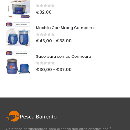
0
out of 5
€
32,00
Mochila Cor-Strong Cormoura
0
out of 5
Price
€
45,00
€
58,00
–
range:
€45,00
Saco para corrico Cormoura
through
€58,00
0
out of 5
Price
€
30,00
€
37,00
–
range:
€30,00
through
€37,00
Os preços estabelecidos, com exceção dos erros ortográficos /