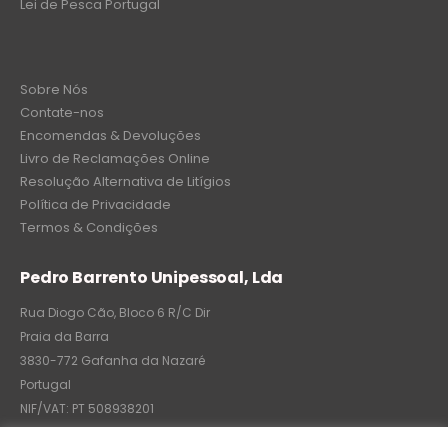
Lei de Pesca Portugal
Sobre Nós
Contate-nos
Encomendas & Devoluções
Livro de Reclamações Online
Resolução Alternativa de Litígios
Política de Privacidade
Termos & Condições
Pedro Barrento Unipessoal, Lda
Rua Diogo Cão, Bloco 6 R/C Dir
Praia da Barra
3830-772 Gafanha da Nazaré
Portugal
NIF/VAT: PT 508938201
C.R.C.: 7004-8522-6075