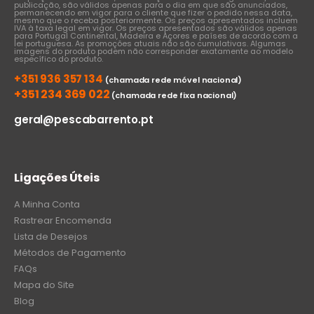
publicação, são válidos apenas para o dia em que são anunciados,
permanecendo em vigor para o cliente que fizer o pedido nessa data,
mesmo que o receba posteriormente. Os preços apresentados incluem
IVA à taxa legal em vigor. Os preços apresentados são válidos apenas
para Portugal Continental, Madeira e Açores e países de acordo com a
lei portuguesa. As promoções atuais não são cumulativas. Algumas
imagens do produto podem não corresponder exatamente ao modelo
específico do produto.
+351 936 357 134
(chamada rede móvel nacional)
+351 234 369 022
(chamada rede fixa nacional)
geral@pescabarrento.pt
Ligações Úteis
A Minha Conta
Rastrear Encomenda
Lista de Desejos
Métodos de Pagamento
FAQs
Mapa do Site
Blog