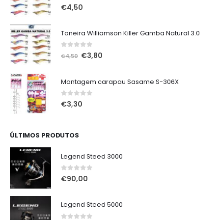
0
out of 5
€
4,50
Toneira Williamson Killer Gamba Natural 3.0
0
out of 5
O
O
€
3,80
€
4,50
preço
preço
original
atual
Montagem carapau Sasame S-306X
era:
é:
€4,50.
€3,80.
0
out of 5
€
3,30
ÚLTIMOS PRODUTOS
Legend Steed 3000
0
out of 5
€
90,00
Legend Steed 5000