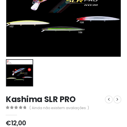
Kashima SLR PRO
( Ainda não existem avaliações. )
0
out of 5
€
12,00