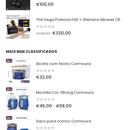
0
out of 5
€
100,00
7mt Vega Potenza F40 + Shimano Miravel C5000 XG
0
out of 5
O
O
€
320,00
€
348,00
preço
preço
original
atual
era:
é:
MAIS BEM CLASSIFICADOS
€348,00.
€320,00.
Alcofa com Fecho Cormoura
0
out of 5
€
32,00
Mochila Cor-Strong Cormoura
0
out of 5
Price
€
45,00
€
58,00
–
range:
€45,00
Saco para corrico Cormoura
through
€58,00