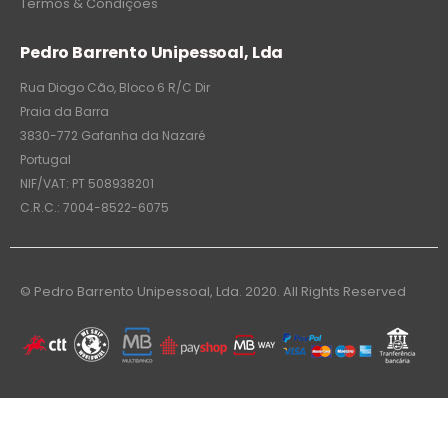
Termos & Condições
Pedro Barrento Unipessoal, Lda
Rua Diogo Cão, Bloco 6 R/C Dir
Praia da Barra
3830-772 Gafanha da Nazaré
Portugal
NIF/VAT: PT 508938201
C.R.C.: 7004-8522-6075
© Pedro Barrento Unipessoal, Lda. 2020. All Rights Reserved