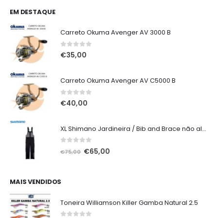
EM DESTAQUE
Carreto Okuma Avenger AV 3000 B
0
out of 5
€
35,00
Carreto Okuma Avenger AV C5000 B
0
out of 5
€
40,00
XL Shimano Jardineira / Bib and Brace não alcochoada preta
0
out of 5
O
O
€
65,00
€
75,00
preço
preço
original
atual
era:
é:
MAIS VENDIDOS
€75,00.
€65,00.
Toneira Williamson Killer Gamba Natural 2.5