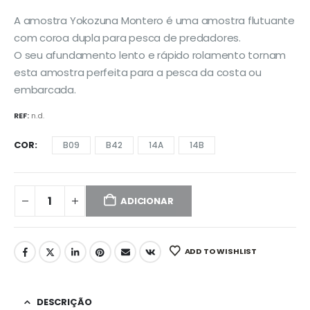
A amostra Yokozuna Montero é uma amostra flutuante
com coroa dupla para pesca de predadores.
O seu afundamento lento e rápido rolamento tornam
esta amostra perfeita para a pesca da costa ou
embarcada.
REF:
n.d.
COR
B09
B42
14A
14B
ADICIONAR
ADD TO WISHLIST
DESCRIÇÃO