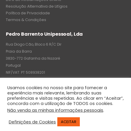
Resolução Alternativa de Litígios
Política de Privacidade
Termos & Condições
Pedro Barrento Unipessoal, Lda
Rua Diogo Cão, Bloco 6 R/C Dir
Praia da Barra
3830-772 Gafanha da Nazaré
Portugal
NIF/VAT: PT 508938201
C.R.C.: 7004-8522-6075
Usamos cookies no nosso site para fornecer a
experiência mais relevante, lembrando suas
preferências e visitas repetidas. Ao clicar em “Aceitar”,
concorda com a utilização de TODOS os cookies.
© Pedro Barrento Unipessoal, Lda. 2020. All Rights Reserved
Não venda as minhas informações pessoais
.
Definições de Cookies
ACEITAR