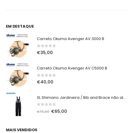
€11,00
EM DESTAQUE
Carreto Okuma Avenger AV 3000 B
0
out of 5
€
35,00
Carreto Okuma Avenger AV C5000 B
0
out of 5
€
40,00
XL Shimano Jardineira / Bib and Brace não alcochoada preta
0
out of 5
O
O
€
65,00
€
75,00
preço
preço
original
atual
era:
é:
MAIS VENDIDOS