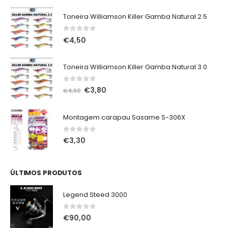
€75,00.
€65,00.
Toneira Williamson Killer Gamba Natural 2.5
0
out of 5
€
4,50
Toneira Williamson Killer Gamba Natural 3.0
0
out of 5
O
O
€
3,80
€
4,50
preço
preço
original
atual
Montagem carapau Sasame S-306X
era:
é:
€4,50.
€3,80.
0
out of 5
€
3,30
ÚLTIMOS PRODUTOS
Legend Steed 3000
0
out of 5
€
90,00