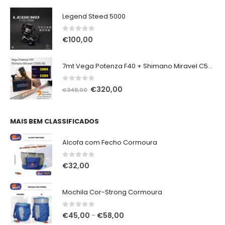
Legend Steed 5000
0
out of 5
€
100,00
7mt Vega Potenza F40 + Shimano Miravel C5000 XG
0
out of 5
O
O
€
320,00
€
348,00
preço
preço
original
atual
era:
é:
MAIS BEM CLASSIFICADOS
€348,00.
€320,00.
Alcofa com Fecho Cormoura
0
out of 5
€
32,00
Mochila Cor-Strong Cormoura
0
out of 5
Price
€
45,00
€
58,00
–