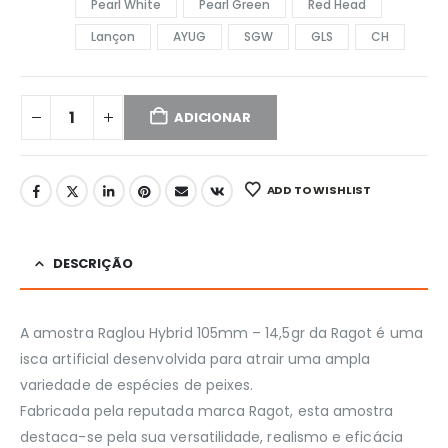
Pearl White
Pearl Green
Red Head
Lançon
AYUG
SGW
GLS
CH
ADICIONAR
ADD TO WISHLIST
DESCRIÇÃO
A amostra Raglou Hybrid 105mm – 14,5gr da Ragot é uma
isca artificial desenvolvida para atrair uma ampla
variedade de espécies de peixes.
Fabricada pela reputada marca Ragot, esta amostra
destaca-se pela sua versatilidade, realismo e eficácia