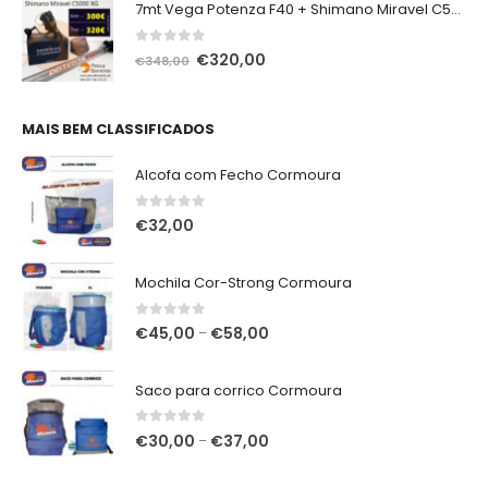
7mt Vega Potenza F40 + Shimano Miravel C5000 XG
0
out of 5
O
O
€
320,00
€
348,00
preço
preço
original
atual
era:
é:
MAIS BEM CLASSIFICADOS
€348,00.
€320,00.
Alcofa com Fecho Cormoura
0
out of 5
€
32,00
Mochila Cor-Strong Cormoura
0
out of 5
Price
€
45,00
€
58,00
–
range:
€45,00
Saco para corrico Cormoura
through
€58,00
0
out of 5
Price
€
30,00
€
37,00
–
range:
€30,00