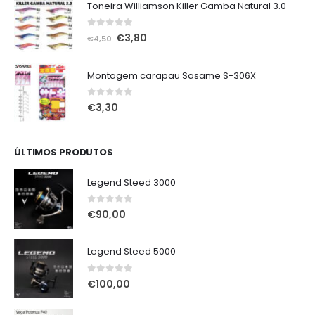
Toneira Williamson Killer Gamba Natural 3.0
0
out of 5
O
O
€
3,80
€
4,50
preço
preço
original
atual
Montagem carapau Sasame S-306X
era:
é:
€4,50.
€3,80.
0
out of 5
€
3,30
ÚLTIMOS PRODUTOS
Legend Steed 3000
0
out of 5
€
90,00
Legend Steed 5000
0
out of 5
€
100,00