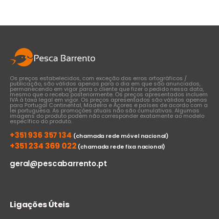
through
€37,00
Os preços estabelecidos, com exceção dos erros ortográficos /
publicação, são válidos apenas para o dia em que são anunciados,
permanecendo em vigor para o cliente que fizer o pedido nessa data,
mesmo que o receba posteriormente. Os preços apresentados incluem
IVA à taxa legal em vigor. Os preços apresentados são válidos apenas
para Portugal Continental, Madeira e Açores e países de acordo com a
lei portuguesa. As promoções atuais não são cumulativas. Algumas
imagens do produto podem não corresponder exatamente ao modelo
específico do produto.
+351 936 357 134
(chamada rede móvel nacional)
+351 234 369 022
(chamada rede fixa nacional)
geral@pescabarrento.pt
Ligações Úteis