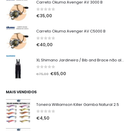
Carreto Okuma Avenger AV 3000 B
0
out of 5
€
35,00
Carreto Okuma Avenger AV C5000 B
0
out of 5
€
40,00
XL Shimano Jardineira / Bib and Brace não alcochoada preta
0
out of 5
O
O
€
65,00
€
75,00
preço
preço
original
atual
era:
é:
MAIS VENDIDOS
€75,00.
€65,00.
Toneira Williamson Killer Gamba Natural 2.5
0
out of 5
€
4,50