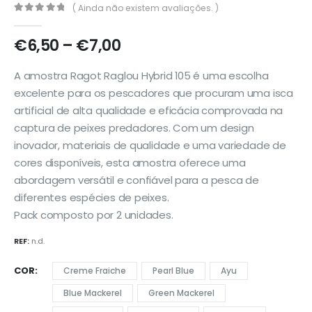
( Ainda não existem avaliações. )
0
out of 5
Price
€
6,50
–
€
7,00
range:
€6,50
A amostra Ragot Raglou Hybrid 105 é uma escolha
through
excelente para os pescadores que procuram uma isca
€7,00
artificial de alta qualidade e eficácia comprovada na
captura de peixes predadores. Com um design
inovador, materiais de qualidade e uma variedade de
cores disponíveis, esta amostra oferece uma
abordagem versátil e confiável para a pesca de
diferentes espécies de peixes.
Pack composto por 2 unidades.
REF:
n.d.
COR
Creme Fraiche
Pearl Blue
Ayu
Blue Mackerel
Green Mackerel