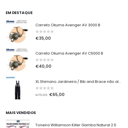
EM DESTAQUE
Carreto Okuma Avenger AV 3000 B
0
out of 5
€
35,00
Carreto Okuma Avenger AV C5000 B
0
out of 5
€
40,00
XL Shimano Jardineira / Bib and Brace não alcochoada preta
0
out of 5
O
O
€
65,00
€
75,00
preço
preço
original
atual
era:
é:
MAIS VENDIDOS
€75,00.
€65,00.
Toneira Williamson Killer Gamba Natural 2.5