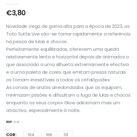
0
out of 5
€
3,80
Novidade Vega de gama alta para a época de 2023, os
Toto Sutte Live vão-se tornar rapidamente a referência
na pesca de lulas e chocos.
Perfeitamente equilibrados, oferecem uma queda
relativamente lenta e horizontal depois de animados o
que associado a uma silhueta extremamente efectiva
e a uma paleta de cores que emitam presas naturais
os tornam irresistíveis a todos os cefalópodes.
As coroas de anzóis arredondados que as equipam,
minimizam prisões e dificultam a fuga de lulas e chocos
enquanto os seus corpos Glow adicionam mais um
atractivo, especialmente à noite.
REF:
n.d.
COR
104
106
113