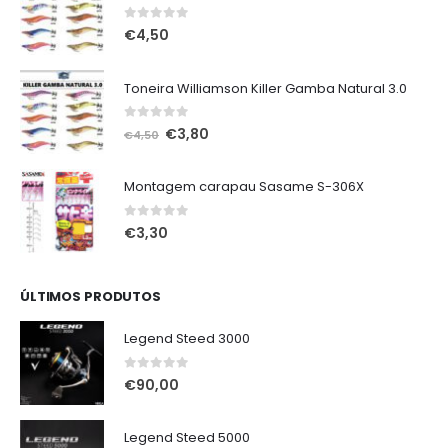
0
out of 5
€
4,50
Toneira Williamson Killer Gamba Natural 3.0
0
out of 5
O
O
€
3,80
€
4,50
preço
preço
original
atual
Montagem carapau Sasame S-306X
era:
é:
€4,50.
€3,80.
0
out of 5
€
3,30
ÚLTIMOS PRODUTOS
Legend Steed 3000
0
out of 5
€
90,00
Legend Steed 5000