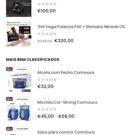
0
out of 5
€
100,00
7mt Vega Potenza F40 + Shimano Miravel C5000 XG
0
out of 5
O
O
€
320,00
€
348,00
preço
preço
original
atual
era:
é:
MAIS BEM CLASSIFICADOS
€348,00.
€320,00.
Alcofa com Fecho Cormoura
0
out of 5
€
32,00
Mochila Cor-Strong Cormoura
0
out of 5
Price
€
45,00
€
58,00
–
range:
€45,00
Saco para corrico Cormoura
through