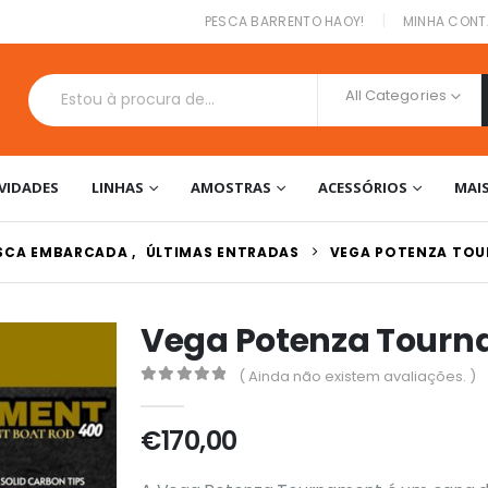
|
PESCA BARRENTO HAOY!
MINHA CONT
All Categories
VIDADES
LINHAS
AMOSTRAS
ACESSÓRIOS
MAI
ESCA EMBARCADA
,
ÚLTIMAS ENTRADAS
VEGA POTENZA TO
Vega Potenza Tour
( Ainda não existem avaliações. )
0
out of 5
€
170,00