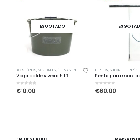
ESGOTADO
ESGOTA
,
VIVEIROS / BALDES
ACESSÓRIOS
,
NOVIDADES
,
ÚLTIMAS ENTRADAS
,
VIVEIROS / BALDES
ESPETOS, SUPORTES, TRIPÉS
,
Vega balde viveiro 5 LT
0
out of 5
0
out of 5
€
10,00
€
60,00
EM DESTAQUE
MAIS VEND