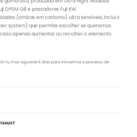
 gama alta, produzida em Ultra Hight Modulus
ji DPSM GB e passadores Fuji KW.
idades (ambas em carbono) ultra sensíveis, inclui o
pper system) que permite escolher se queremos
a isso apenas aumentar ou recolher o elemento
prá-lo, mas aguarde 6 dias para iniciarmos o processo de
ISHLIST