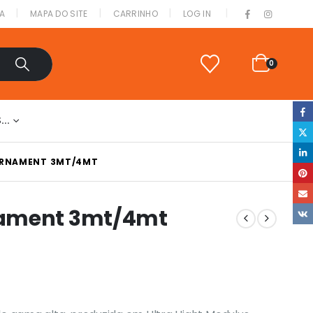
|
A
MAPA DO SITE
CARRINHO
LOG IN
0
S…
URNAMENT 3MT/4MT
nament 3mt/4mt