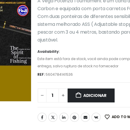
A Vega Potenza Tournament é um cana de
Carbon e equipada com porta carretos Fu
Com duas ponteiras de diferentes sensibil
sistema melhorado ASS ( Adjustable sto
pescar com 3 ou 4 metros, bastando par
ajustável.
Availability:
Este item está fora de stock, você ainda pode com
entrega, salvo ruptura de stock no fornecedor
REF:
5604784141536
ADICIONAR
ADD TO W