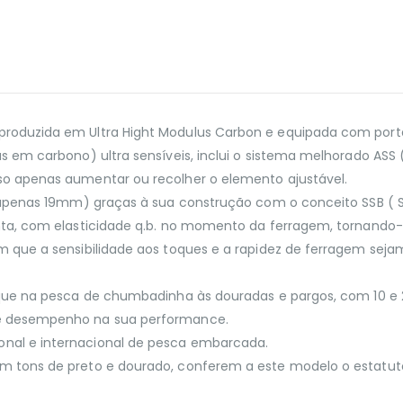
oduzida em Ultra Hight Modulus Carbon e equipada com porta c
 em carbono) ultra sensíveis, inclui o sistema melhorado ASS 
o apenas aumentar ou recolher o elemento ajustável.
(apenas 19mm) graças à sua construção com o conceito SSB ( S
ta, com elasticidade q.b. no momento da ferragem, tornando-a
m que a sensibilidade aos toques e a rapidez de ferragem sej
do que na pesca de chumbadinha às douradas e pargos, com 1
te desempenho na sua performance.
nal e internacional de pesca embarcada.
m tons de preto e dourado, conferem a este modelo o estatu