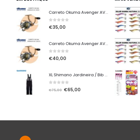
Carreto Okuma Avenger AV 3000 B
0
out of 5
€
35,00
Carreto Okuma Avenger AV C5000 B
0
out of 5
€
40,00
XL Shimano Jardineira / Bib and Brace não alcochoada preta
0
out of 5
O
O
€
65,00
€
75,00
preço
preço
original
atual
era:
é:
€75,00.
€65,00.