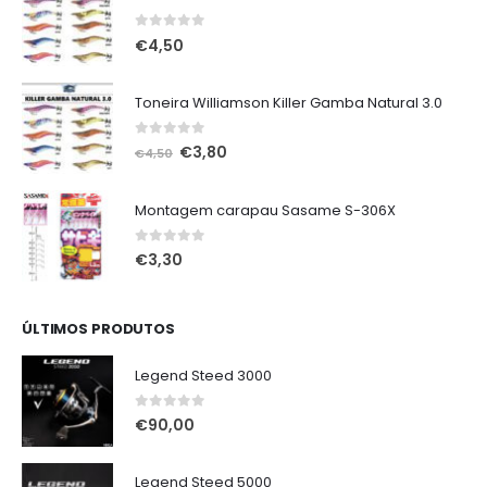
0
out of 5
€
4,50
Toneira Williamson Killer Gamba Natural 3.0
0
out of 5
O
O
€
3,80
€
4,50
preço
preço
original
atual
Montagem carapau Sasame S-306X
era:
é:
€4,50.
€3,80.
0
out of 5
€
3,30
ÚLTIMOS PRODUTOS
Legend Steed 3000
0
out of 5
€
90,00
Legend Steed 5000