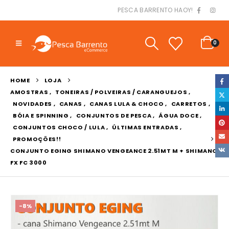
PESCA BARRENTO HAOY!
0
HOME
LOJA
AMOSTRAS
,
TONEIRAS / POLVEIRAS / CARANGUEJOS
,
NOVIDADES
,
CANAS
,
CANAS LULA & CHOCO
,
CARRETOS
,
BÓIA E SPINNING
,
CONJUNTOS DE PESCA
,
ÁGUA DOCE
,
CONJUNTOS CHOCO / LULA
,
ÚLTIMAS ENTRADAS
,
PROMOÇÕES!!
CONJUNTO EGING SHIMANO VENGEANCE 2.51MT M + SHIMANO
FX FC 3000
-8%