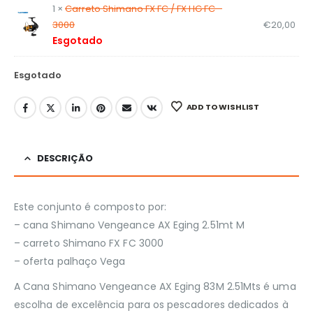
1 ×
Carreto Shimano FX FC / FX HG FC -
3000
€
20,00
Esgotado
Esgotado
ADD TO WISHLIST
DESCRIÇÃO
Este conjunto é composto por:
– cana Shimano Vengeance AX Eging 2.51mt M
– carreto Shimano FX FC 3000
– oferta palhaço Vega
A Cana Shimano Vengeance AX Eging 83M 2.51Mts é uma
escolha de excelência para os pescadores dedicados à