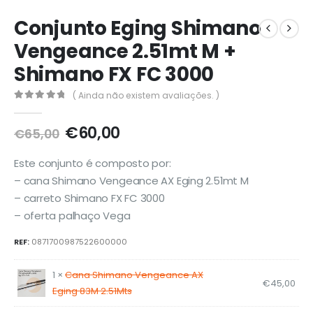
Conjunto Eging Shimano
Vengeance 2.51mt M +
Shimano FX FC 3000
( Ainda não existem avaliações. )
0
out of 5
O
O
€
60,00
€
65,00
preço
preço
original
atual
Este conjunto é composto por:
era:
é:
– cana Shimano Vengeance AX Eging 2.51mt M
€65,00.
€60,00.
– carreto Shimano FX FC 3000
– oferta palhaço Vega
REF:
0871700987522600000
1 ×
Cana Shimano Vengeance AX
€
45,00
Eging 83M 2.51Mts