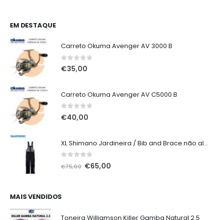
EM DESTAQUE
Carreto Okuma Avenger AV 3000 B
0
out of 5
€
35,00
Carreto Okuma Avenger AV C5000 B
0
out of 5
€
40,00
XL Shimano Jardineira / Bib and Brace não alcochoada preta
0
out of 5
O
O
€
65,00
€
75,00
preço
preço
original
atual
era:
é:
MAIS VENDIDOS
€75,00.
€65,00.
Toneira Williamson Killer Gamba Natural 2.5