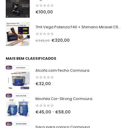
0
out of 5
€
100,00
7mt Vega Potenza F40 + Shimano Miravel C5000 XG
0
out of 5
O
O
€
320,00
€
348,00
preço
preço
original
atual
era:
é:
MAIS BEM CLASSIFICADOS
€348,00.
€320,00.
Alcofa com Fecho Cormoura
0
out of 5
€
32,00
Mochila Cor-Strong Cormoura
0
out of 5
Price
€
45,00
€
58,00
–
range:
€45,00
Saco para corrico Cormoura