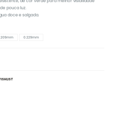
esistente, de cor verde para melhor visibilidade
de pouca luz.
gua doce e salgada.
.209mm
0.229mm
ISHLIST