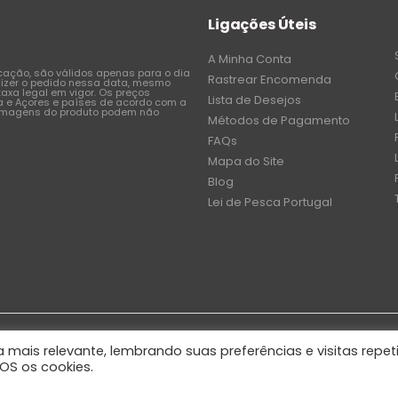
Ligações Úteis
A Minha Conta
icação, são válidos apenas para o dia
Rastrear Encomenda
fizer o pedido nessa data, mesmo
axa legal em vigor. Os preços
Lista de Desejos
a e Açores e países de acordo com a
 imagens do produto podem não
Métodos de Pagamento
FAQs
Mapa do Site
Blog
Lei de Pesca Portugal
 mais relevante, lembrando suas preferências e visitas repet
OS os cookies.