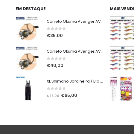
EM DESTAQUE
MAIS VEND
Carreto Okuma Avenger AV 3000 B
0
out of 5
€
35,00
Carreto Okuma Avenger AV C5000 B
0
out of 5
€
40,00
XL Shimano Jardineira / Bib and Brace não alcochoada preta
0
out of 5
O
O
€
65,00
€
75,00
preço
preço
original
atual
era:
é:
€75,00.
€65,00.