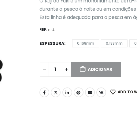
€27,90
O Koji da Yuki é um monofilamento ultra-r
through
durante a pesca à noite ou em condições 
€37,90
Esta linha é adequada para a pesca em á
REF:
n.d.
ESPESSURA
0.168mm
0.188mm
0
ADICIONAR
ADD TO W