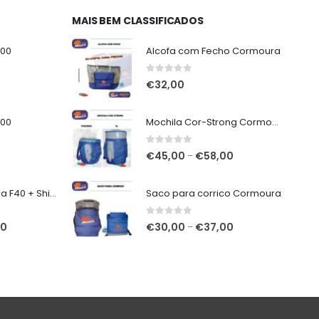
MAIS BEM CLASSIFICADOS
000
Alcofa com Fecho Cormoura
0
out of 5
€
32,00
000
Mochila Cor-Strong Cormoura
0
out of 5
Price
€
45,00
€
58,00
–
range:
€45,00
7mt Vega Potenza F40 + Shimano Miravel C5000 XG
Saco para corrico Cormoura
through
€58,00
0
out of 5
O
Price
00
€
30,00
€
37,00
–
preço
range:
atual
€30,00
é:
through
€320,00.
€37,00