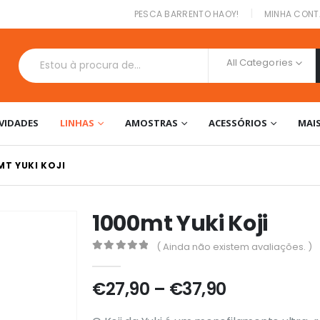
|
PESCA BARRENTO HAOY!
MINHA CONT
All Categories
VIDADES
LINHAS
AMOSTRAS
ACESSÓRIOS
MAI
MT YUKI KOJI
1000mt Yuki Koji
( Ainda não existem avaliações. )
0
out of 5
Price
€
27,90
–
€
37,90
range: