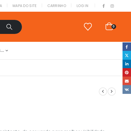
|
A
MAPA DO SITE
CARRINHO
LOG IN
0
S…