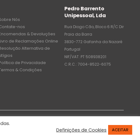
Pedro Barrento
Unipessoal, Lda
Sobre Nós
Contate-nos
Rua Diogo Cão, Bloco 6 R/C Dir
Encomendas & Devoluções
Praia da Barra
Livro de Reclamações Online
3830-772 Gafanha da Nazaré
Resolução Alternativa de
Portugal
Litígios
NIF/VAT: PT 508938201
Política de Privacidade
C.R.C.: 7004-8522-6075
Termos & Condições
idas.
Definições de Cookies
ACEITAR