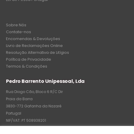
Sobre Nós
Contate-nos
Encomendas & Devoluções
Livro de Reclamações Online
Resolução Alternativa de Litígios
Política de Privacidade
Termos & Condições
Pedro Barrento Unipessoal, Lda
Rua Diogo Cão, Bloco 6 R/C Dir
Praia da Barra
3830-772 Gafanha da Nazaré
Portugal
NIF/VAT: PT 508938201
C.R.C.: 7004-8522-6075