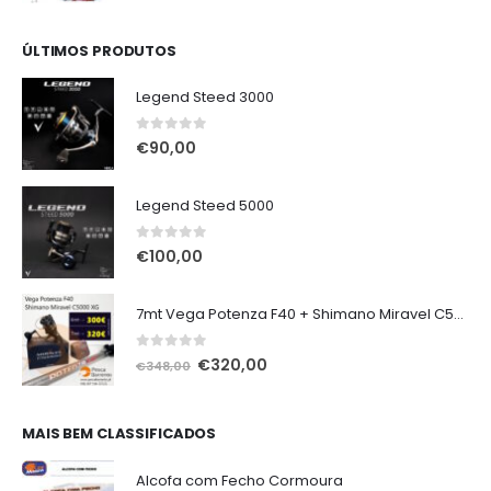
ÚLTIMOS PRODUTOS
Legend Steed 3000
0
out of 5
€
90,00
Legend Steed 5000
0
out of 5
€
100,00
7mt Vega Potenza F40 + Shimano Miravel C5000 XG
0
out of 5
O
O
€
320,00
€
348,00
preço
preço
original
atual
era:
é:
MAIS BEM CLASSIFICADOS
€348,00.
€320,00.
Alcofa com Fecho Cormoura