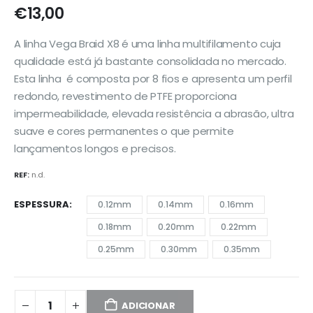
€
13,00
A linha Vega Braid X8 é uma linha multifilamento cuja
qualidade está já bastante consolidada no mercado.
Esta linha é composta por 8 fios e apresenta um perfil
redondo, revestimento de PTFE proporciona
impermeabilidade, elevada resistência a abrasão, ultra
suave e cores permanentes o que permite
lançamentos longos e precisos.
REF:
n.d.
ESPESSURA
0.12mm
0.14mm
0.16mm
0.18mm
0.20mm
0.22mm
0.25mm
0.30mm
0.35mm
ADICIONAR