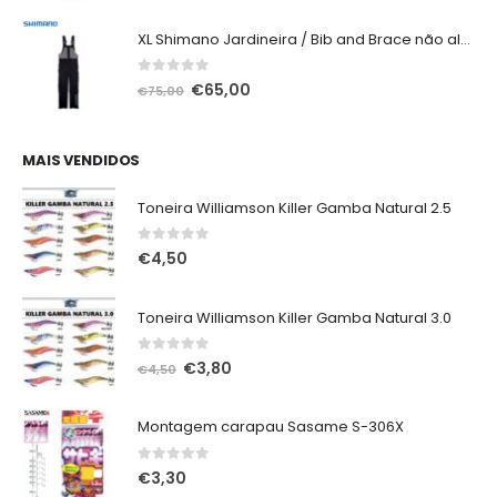
XL Shimano Jardineira / Bib and Brace não alcochoada preta
0
out of 5
O
O
€
65,00
€
75,00
preço
preço
original
atual
era:
é:
MAIS VENDIDOS
€75,00.
€65,00.
Toneira Williamson Killer Gamba Natural 2.5
0
out of 5
€
4,50
Toneira Williamson Killer Gamba Natural 3.0
0
out of 5
O
O
€
3,80
€
4,50
preço
preço
original
atual
Montagem carapau Sasame S-306X
era:
é:
€4,50.
€3,80.
0
out of 5
€
3,30