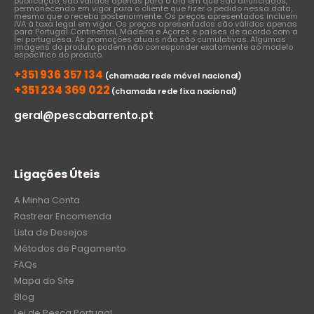
publicação, são válidos apenas para o dia em que são anunciados,
permanecendo em vigor para o cliente que fizer o pedido nessa data,
mesmo que o receba posteriormente. Os preços apresentados incluem
IVA à taxa legal em vigor. Os preços apresentados são válidos apenas
para Portugal Continental, Madeira e Açores e países de acordo com a
lei portuguesa. As promoções atuais não são cumulativas. Algumas
imagens do produto podem não corresponder exatamente ao modelo
específico do produto.
+351 936 357 134
(chamada rede móvel nacional)
+351 234 369 022
(chamada rede fixa nacional)
geral@pescabarrento.pt
Ligações Úteis
A Minha Conta
Rastrear Encomenda
Lista de Desejos
Métodos de Pagamento
FAQs
Mapa do Site
Blog
Lei de Pesca Portugal