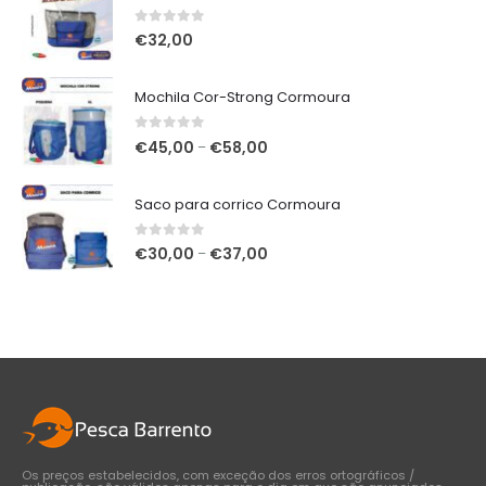
0
out of 5
€
32,00
Mochila Cor-Strong Cormoura
0
out of 5
Price
€
45,00
€
58,00
–
range:
€45,00
Saco para corrico Cormoura
through
€58,00
0
out of 5
Price
€
30,00
€
37,00
–
range:
€30,00
through
€37,00
Os preços estabelecidos, com exceção dos erros ortográficos /