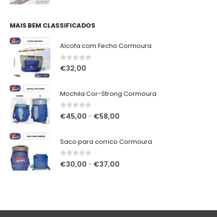
preço
preço
original
atual
era:
é:
MAIS BEM CLASSIFICADOS
€348,00.
€320,00.
Alcofa com Fecho Cormoura
0
out of 5
€
32,00
Mochila Cor-Strong Cormoura
0
out of 5
Price
€
45,00
€
58,00
–
range:
€45,00
Saco para corrico Cormoura
through
€58,00
0
out of 5
Price
€
30,00
€
37,00
–
range:
€30,00
through
€37,00