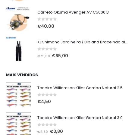
Carreto Okuma Avenger AV C5000 B
0
out of 5
€
40,00
XL Shimano Jardineira / Bib and Brace não alcochoada preta
0
out of 5
O
O
€
65,00
€
75,00
preço
preço
original
atual
era:
é:
MAIS VENDIDOS
€75,00.
€65,00.
Toneira Williamson Killer Gamba Natural 2.5
0
out of 5
€
4,50
Toneira Williamson Killer Gamba Natural 3.0
0
out of 5
O
O
€
3,80
€
4,50