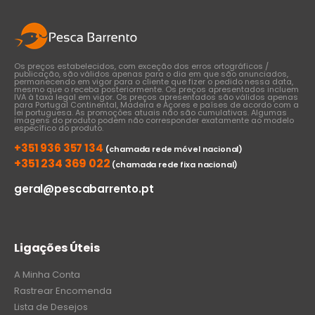
Os preços estabelecidos, com exceção dos erros ortográficos /
publicação, são válidos apenas para o dia em que são anunciados,
permanecendo em vigor para o cliente que fizer o pedido nessa data,
mesmo que o receba posteriormente. Os preços apresentados incluem
IVA à taxa legal em vigor. Os preços apresentados são válidos apenas
para Portugal Continental, Madeira e Açores e países de acordo com a
lei portuguesa. As promoções atuais não são cumulativas. Algumas
imagens do produto podem não corresponder exatamente ao modelo
específico do produto.
+351 936 357 134
(chamada rede móvel nacional)
+351 234 369 022
(chamada rede fixa nacional)
geral@pescabarrento.pt
Ligações Úteis
A Minha Conta
Rastrear Encomenda
Lista de Desejos