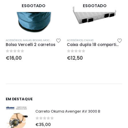
ESGOTADO
ESGOTADO
ACESSÓRIOS
,
MALAS, BOLSAS, MOCHILAS & SACOS
ACESSÓRIOS
,
CAIXAS
Bolsa Vercelli 2 carretos
Caixa dupla 18 compartimentos Cormoura
0
out of 5
0
out of 5
€
16,00
€
12,50
EM DESTAQUE
Carreto Okuma Avenger AV 3000 B
0
out of 5
€
35,00