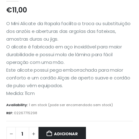
€
11,00
O Mini Alicate da Rapala facilita a troca ou substituição
dos anzóis e aberturas das argolas das fateixas,
amostras duras ou jigs.
O alicate é fabricado em aço inoxidável para maior
durabilidade e possui mola de lâmina para fácil
operação com uma mão.
Este alicate possui pega emborrachada para maior
conforto e um cordão Alças de aperto suave e cordão
de pulso vêm equipados.
Medida: 11cm
Availability:
1 em stock (pode ser encomendado sem stock)
REF:
02267715298
ADICIONAR