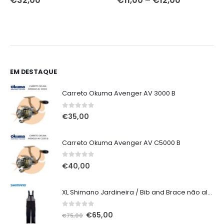
range:
€11,00
through
€12,00
EM DESTAQUE
Carreto Okuma Avenger AV 3000 B
0
out of 5
€
35,00
Carreto Okuma Avenger AV C5000 B
0
out of 5
€
40,00
XL Shimano Jardineira / Bib and Brace não alcochoada preta
0
out of 5
O
O
€
65,00
€
75,00