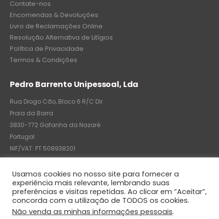
Contate-nos
Encomendas & Devoluções
Livro de Reclamações Online
Resolução Alternativa de Litígios
Política de Privacidade
Termos & Condições
Pedro Barrento Unipessoal, Lda
Rua Diogo Cão, Bloco 6 R/C Dir
Praia da Barra
3830-772 Gafanha da Nazaré
Portugal
NIF/VAT: PT 508938201
C.R.C.: 7004-8522-6075
Usamos cookies no nosso site para fornecer a
experiência mais relevante, lembrando suas
preferências e visitas repetidas. Ao clicar em “Aceitar”,
concorda com a utilização de TODOS os cookies.
© Pedro Barrento Unipessoal, Lda. 2020. All Rights Reserved
Não venda as minhas informações pessoais
.