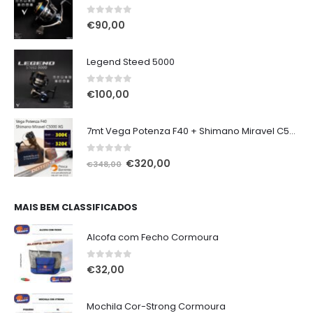
0
out of 5
€
90,00
Legend Steed 5000
0
out of 5
€
100,00
7mt Vega Potenza F40 + Shimano Miravel C5000 XG
0
out of 5
O
O
€
320,00
€
348,00
preço
preço
original
atual
era:
é:
MAIS BEM CLASSIFICADOS
€348,00.
€320,00.
Alcofa com Fecho Cormoura
0
out of 5
€
32,00
Mochila Cor-Strong Cormoura