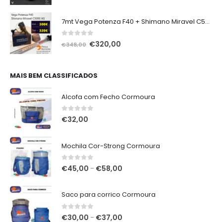
7mt Vega Potenza F40 + Shimano Miravel C5000 XG
0
out of 5
O
O
€
320,00
€
348,00
preço
preço
original
atual
era:
é:
MAIS BEM CLASSIFICADOS
€348,00.
€320,00.
Alcofa com Fecho Cormoura
0
out of 5
€
32,00
Mochila Cor-Strong Cormoura
0
out of 5
Price
€
45,00
€
58,00
–
range:
€45,00
Saco para corrico Cormoura
through
€58,00
0
out of 5
Price
€
30,00
€
37,00
–