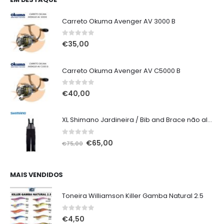
Carreto Okuma Avenger AV 3000 B
0
out of 5
€
35,00
Carreto Okuma Avenger AV C5000 B
0
out of 5
€
40,00
XL Shimano Jardineira / Bib and Brace não alcochoada preta
0
out of 5
O
O
€
65,00
€
75,00
preço
preço
original
atual
era:
é:
MAIS VENDIDOS
€75,00.
€65,00.
Toneira Williamson Killer Gamba Natural 2.5
0
out of 5
€
4,50