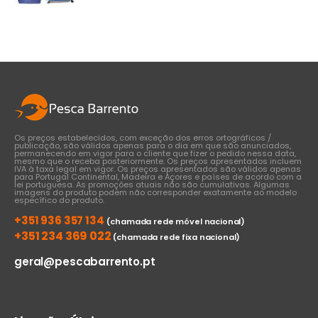
range:
€30,00
through
€37,00
Os preços estabelecidos, com exceção dos erros ortográficos /
publicação, são válidos apenas para o dia em que são anunciados,
permanecendo em vigor para o cliente que fizer o pedido nessa data,
mesmo que o receba posteriormente. Os preços apresentados incluem
IVA à taxa legal em vigor. Os preços apresentados são válidos apenas
para Portugal Continental, Madeira e Açores e países de acordo com a
lei portuguesa. As promoções atuais não são cumulativas. Algumas
imagens do produto podem não corresponder exatamente ao modelo
específico do produto.
+351 936 357 134
(chamada rede móvel nacional)
+351 234 369 022
(chamada rede fixa nacional)
geral@pescabarrento.pt