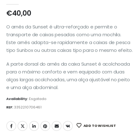
0
out of 5
€
40,00
O arnês da Sunset é ultra-reforçado e permite o
transporte de caixas pesadas como uma mochila.
Este arnês adapta-se rapidamente a caixas de pesca
tipo Sunbox ou outras caixas tipo para o mesmo efeito.
A parte dorsal do arnês da caixa Sunset é acolchoada
para o máximo conforto e vem equipado com duas
alças largas acolchoadas, uma alça ajustável no peito
e uma alça abdominal.
Availability:
Esgotado
REF:
3352210706461
ADD TO WISHLIST