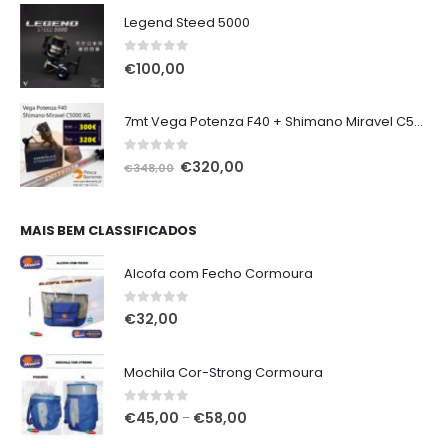
Legend Steed 5000
0
out of 5
€
100,00
7mt Vega Potenza F40 + Shimano Miravel C5000 XG
0
out of 5
O
O
€
320,00
€
348,00
preço
preço
original
atual
era:
é:
MAIS BEM CLASSIFICADOS
€348,00.
€320,00.
Alcofa com Fecho Cormoura
0
out of 5
€
32,00
Mochila Cor-Strong Cormoura
0
out of 5
Price
€
45,00
€
58,00
–
range: