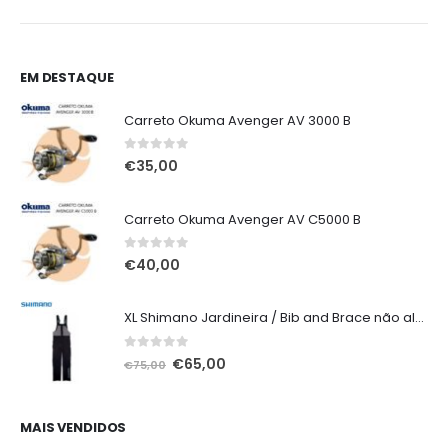
EM DESTAQUE
Carreto Okuma Avenger AV 3000 B
0
out of 5
€
35,00
Carreto Okuma Avenger AV C5000 B
0
out of 5
€
40,00
XL Shimano Jardineira / Bib and Brace não alcochoada preta
0
out of 5
O
O
€
65,00
€
75,00
preço
preço
original
atual
era:
é:
MAIS VENDIDOS
€75,00.
€65,00.