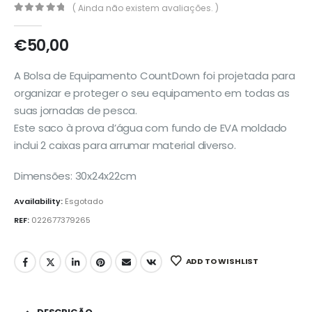
( Ainda não existem avaliações. )
0
out of 5
€
50,00
A Bolsa de Equipamento CountDown foi projetada para
organizar e proteger o seu equipamento em todas as
suas jornadas de pesca.
Este saco à prova d’água com fundo de EVA moldado
inclui 2 caixas para arrumar material diverso.
Dimensões: 30x24x22cm
Availability:
Esgotado
REF:
022677379265
ADD TO WISHLIST