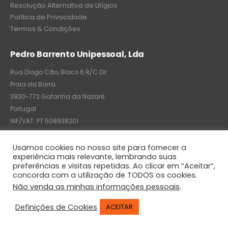
Resolução Alternativa de Litígios
Política de Privacidade
Termos & Condições
Pedro Barrento Unipessoal, Lda
Rua Diogo Cão, Bloco 6 R/C Dir
Praia da Barra
3830-772 Gafanha da Nazaré
Portugal
NIF/VAT: PT 508938201
C.R.C.: 7004-8522-6075
Usamos cookies no nosso site para fornecer a
experiência mais relevante, lembrando suas
preferências e visitas repetidas. Ao clicar em “Aceitar”,
concorda com a utilização de TODOS os cookies.
© Pedro Barrento Unipessoal, Lda. 2020. All Rights Reserved
Não venda as minhas informações pessoais
.
Definições de Cookies
ACEITAR