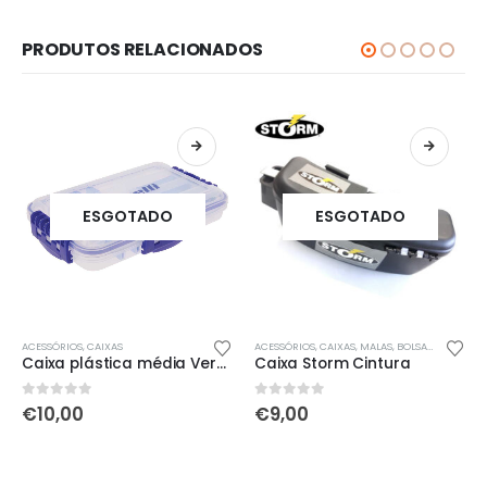
PRODUTOS RELACIONADOS
ESGOTADO
ESGOTADO
Th
ACESSÓRIOS
,
CAIXAS
ACESSÓRIOS
,
CAIXAS
,
MALAS, BOLSAS, MOCHILAS & SACOS
Caixa plástica média Vercelli VS 2
Caixa Storm Cintura
0
out of 5
0
out of 5
€
10,00
€
9,00
h