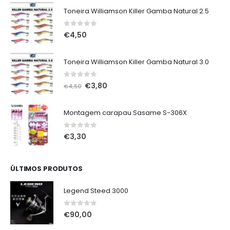
Toneira Williamson Killer Gamba Natural 2.5
0
out of 5
€
4,50
Toneira Williamson Killer Gamba Natural 3.0
0
out of 5
O
O
€
3,80
€
4,50
preço
preço
original
atual
Montagem carapau Sasame S-306X
era:
é:
€4,50.
€3,80.
0
out of 5
€
3,30
ÚLTIMOS PRODUTOS
Legend Steed 3000
0
out of 5
€
90,00