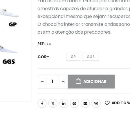
Famosas em todo o mundo por suas carac
amostras capazes de afundar a grandes
excepcional mesmo que sejam recuperad
O chocalho interior transmite ondas son
assim a atenção dos predadores.
REF:
n.d.
COR:
GP
GGS
ADICIONAR
ADD TO W