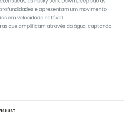
terísticas, as Husky Jerk Down Deep são as
 profundidades e apresentam um movimento
as em velocidade notável.
oras que amplificam através da água, captando
ISHLIST