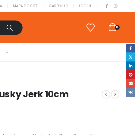
|
A
MAPA DO SITE
CARRINHO
LOG IN
0
S…
usky Jerk 10cm