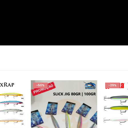
-50%
-29%