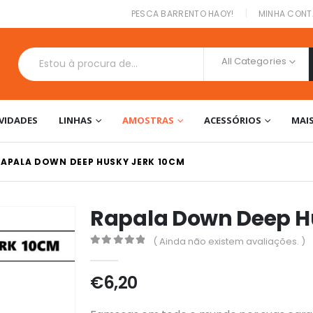
|
PESCA BARRENTO HAOY!
MINHA CONT
All Categories
VIDADES
LINHAS
AMOSTRAS
ACESSÓRIOS
MAI
RAPALA DOWN DEEP HUSKY JERK 10CM
Rapala Down Deep H
( Ainda não existem avaliações. )
0
out of 5
€
6,20