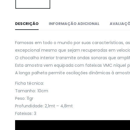
DESCRIÇÃO
INFORMAÇÃO ADICIONAL
AVALIAÇÕ
Famosas em todo o mundo por suas características, 
excepcional mesmo que sejam recuperadas em velocid
O chocalho interior transmite ondas sonoras que ampl
Esta amostra vem equipada com fateixas VMC níquel p
A longa palheta permite oscilações dinâmicas à amost
Ficha técnica:
Tamanho: 10cm
Peso: 11gr
Profundidade: 2,1mt – 4,8mt
Fateixas: 3