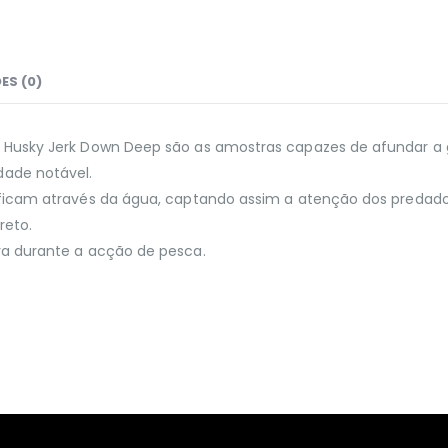
ES (0)
as Husky Jerk Down Deep são as amostras capazes de afundar
ade notável.
ificam através da água, captando assim a atenção dos predado
reto.
ra durante a acção de pesca.