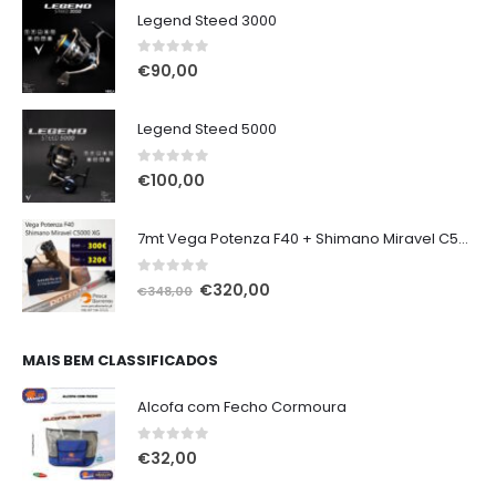
Legend Steed 3000
0
out of 5
€
90,00
Legend Steed 5000
0
out of 5
€
100,00
7mt Vega Potenza F40 + Shimano Miravel C5000 XG
0
out of 5
O
O
€
320,00
€
348,00
preço
preço
original
atual
era:
é:
MAIS BEM CLASSIFICADOS
€348,00.
€320,00.
Alcofa com Fecho Cormoura
0
out of 5
€
32,00