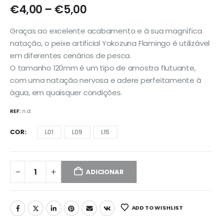
Price
€
4,00
–
€
5,00
range:
€4,00
Graças ao excelente acabamento e à sua magnífica
through
natação, o peixe artificial Yokozuna Flamingo é utilizável
€5,00
em diferentes cenários de pesca.
O tamanho 120mm é um tipo de amostra flutuante,
com uma natação nervosa e adere perfeitamente à
água, em quaisquer condições.
REF:
n.d.
COR
L01
L09
L15
ADICIONAR
ADD TO WISHLIST