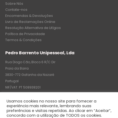
Sobre Nós
Contate-nos
Encomendas & Devoluções
Livro de Reclamações Online
Resolução Alternativa de Litígios
Política de Privacidade
Termos & Condições
Pedro Barrento Unipessoal, Lda
Rua Diogo Cão, Bloco 6 R/C Dir
Praia da Barra
3830-772 Gafanha da Nazaré
Portugal
NIF/VAT: PT 508938201
C.R.C.: 7004-8522-6075
Usamos cookies no nosso site para fornecer a
experiência mais relevante, lembrando suas
preferências e visitas repetidas. Ao clicar em “Aceitar”,
concorda com a utilização de TODOS os cookies.
© Pedro Barrento Unipessoal, Lda. 2020. All Rights Reserved