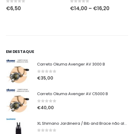
Price
0
out of 5
0
out of 5
€
6,50
€
14,00
–
€
16,20
range:
€14,00
through
€16,20
EM DESTAQUE
Carreto Okuma Avenger AV 3000 B
0
out of 5
€
35,00
Carreto Okuma Avenger AV C5000 B
0
out of 5
€
40,00
XL Shimano Jardineira / Bib and Brace não alcochoada preta