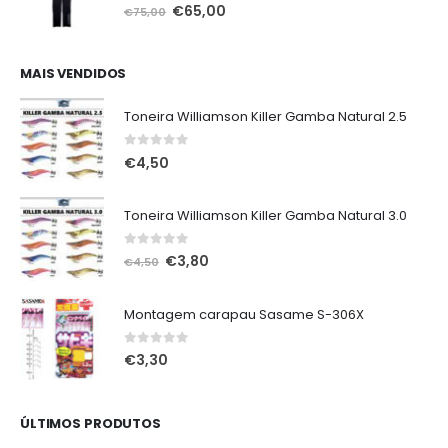
0
out of 5
O
O
€
65,00
€
75,00
preço
preço
original
atual
era:
é:
MAIS VENDIDOS
€75,00.
€65,00.
Toneira Williamson Killer Gamba Natural 2.5
0
out of 5
€
4,50
Toneira Williamson Killer Gamba Natural 3.0
0
out of 5
O
O
€
3,80
€
4,50
preço
preço
original
atual
Montagem carapau Sasame S-306X
era:
é:
€4,50.
€3,80.
0
out of 5
€
3,30
ÚLTIMOS PRODUTOS