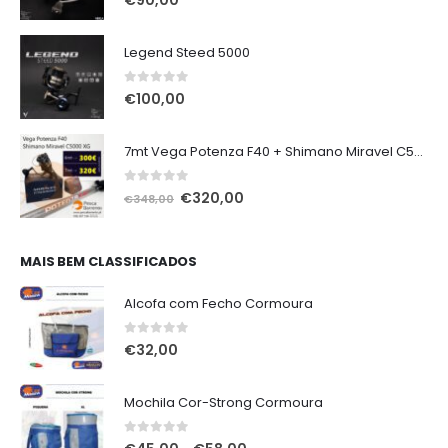
€
90,00
Legend Steed 5000
0
out of 5
€
100,00
7mt Vega Potenza F40 + Shimano Miravel C5000 XG
0
out of 5
O
O
€
320,00
€
348,00
preço
preço
original
atual
era:
é:
MAIS BEM CLASSIFICADOS
€348,00.
€320,00.
Alcofa com Fecho Cormoura
0
out of 5
€
32,00
Mochila Cor-Strong Cormoura
0
out of 5
Price