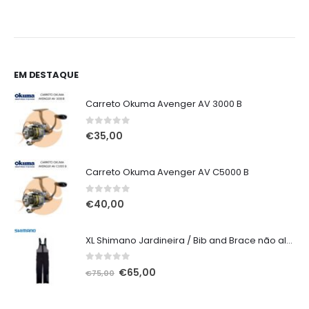
through
era:
é:
€26,90
€27,00.
€24,20.
EM DESTAQUE
Carreto Okuma Avenger AV 3000 B
0
out of 5
€
35,00
Carreto Okuma Avenger AV C5000 B
0
out of 5
€
40,00
XL Shimano Jardineira / Bib and Brace não alcochoada preta
0
out of 5
O
O
€
65,00
€
75,00
preço
preço
original
atual