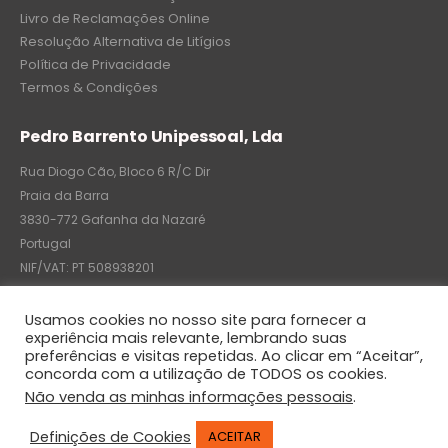
Livro de Reclamações Online
Resolução Alternativa de Litígios
Política de Privacidade
Termos & Condições
Pedro Barrento Unipessoal, Lda
Rua Diogo Cão, Bloco 6 R/C Dir
Praia da Barra
3830-772 Gafanha da Nazaré
Portugal
NIF/VAT: PT 508938201
C.R.C.: 7004-8522-6075
Usamos cookies no nosso site para fornecer a
experiência mais relevante, lembrando suas
preferências e visitas repetidas. Ao clicar em “Aceitar”,
concorda com a utilização de TODOS os cookies.
© Pedro Barrento Unipessoal, Lda. 2020. All Rights Reserved
Não venda as minhas informações pessoais
.
Definições de Cookies
ACEITAR