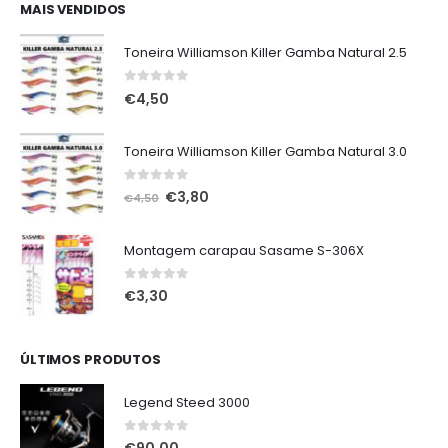
era:
é:
MAIS VENDIDOS
€75,00.
€65,00.
Toneira Williamson Killer Gamba Natural 2.5
0
out of 5
€
4,50
Toneira Williamson Killer Gamba Natural 3.0
0
out of 5
O
O
€
3,80
€
4,50
preço
preço
original
atual
Montagem carapau Sasame S-306X
era:
é:
€4,50.
€3,80.
0
out of 5
€
3,30
ÚLTIMOS PRODUTOS
Legend Steed 3000
0
out of 5